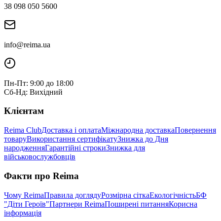
38 098 050 5600
info@reima.ua
Пн-Пт: 9:00 до 18:00
Сб-Нд: Вихідний
Клієнтам
Reima Club
Доставка і оплата
Міжнародна доставка
Повернення
товару
Використання сертифікату
Знижка до Дня
народження
Гарантійні строки
Знижка для
військовослужбовців
Факти про Reima
Чому Reima
Правила догляду
Розмірна сітка
Екологічність
БФ
"Діти Героїв"
Партнери Reima
Поширені питання
Корисна
інформація