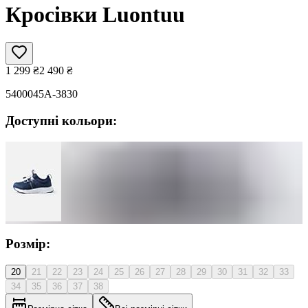
Кросівки Luontuu
1 299
₴
2 490
₴
5400045A-3830
Доступні кольори:
Розмір:
20
21
22
23
24
25
26
27
28
29
30
31
32
33
34
35
36
37
38