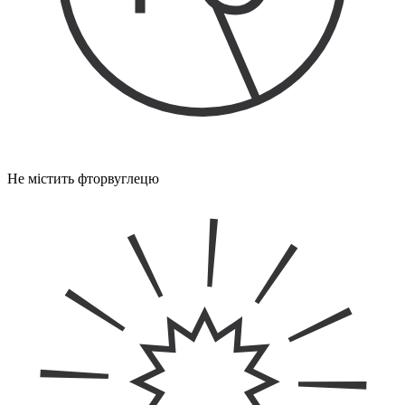
Не містить фторвуглецю