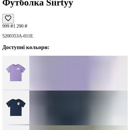
Футболка Siirtyy
999
₴
1 290
₴
5200353A-011E
Доступні кольори: