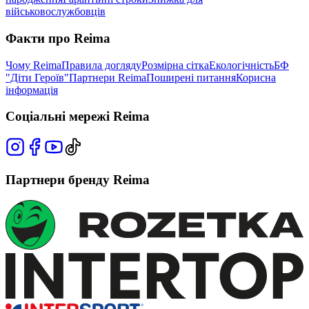
військовослужбовців
Факти про Reima
Чому Reima
Правила догляду
Розмірна сітка
Екологічність
БФ
"Діти Героїв"
Партнери Reima
Поширені питання
Корисна
інформація
Соціальні мережі Reima
Партнери бренду Reima