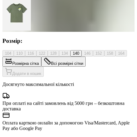
Розмір:
104
110
116
122
128
134
140
146
152
158
164
Розмірна сітка
Всі розмірні сітки
Додати в кошик
Досягнуто максимальної кількості
При оплаті на сайті замовлень від 5000 грн – безкоштовна
доставка
Оплата карткою онлайн за допомогою Visa/Mastercard, Apple
Pay або Google Pay