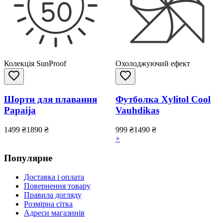
Колекція SunProof
Охолоджуючий ефект
Шорти для плавання
Футболка Xylitol Cool
Papaija
Vauhdikas
1499
₴
1890
₴
999
₴
1490
₴
+
Популярне
Доставка і оплата
Повернення товару
Правила догляду
Розмірна сітка
Адреси магазинів