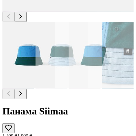
Панама Siimaa
1 499
₴
1 990
₴