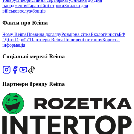
товару
Використання сертифікату
Знижка до Дня
народження
Гарантійні строки
Знижка для
військовослужбовців
Факти про Reima
Чому Reima
Правила догляду
Розмірна сітка
Екологічність
БФ
"Діти Героїв"
Партнери Reima
Поширені питання
Корисна
інформація
Соціальні мережі Reima
Партнери бренду Reima