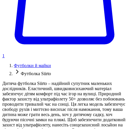
1
Футболки й майки
Футболка Siirto
Дитяча футболка Siirto – надійний супутник маленьких
дослідників. Еластичний, швидковисихаючий матеріал
забезпечує дітям комфорт під час ігор на вулиці. Природний
фактор захисту від ультрафіолету 50+ дозволяє без побоювань
проводити тривалий час на сонці. Ця легка модель забезпечує
свободу рухів і миттєво висихає після намокання, тому ваша
дитина може грати весь день, хоч у дитячому садку, хоч
будуючи пісочні замки на пляжі. Щоб забезпечити додатковий
захист від ультрафіолету, нанесіть сонцезахисний лосьйон на