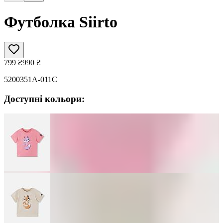
Футболка Siirto
799
₴
990
₴
5200351A-011C
Доступні кольори: