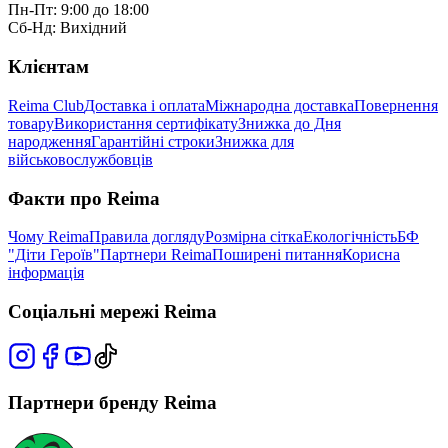
Пн-Пт: 9:00 до 18:00
Сб-Нд: Вихідний
Клієнтам
Reima Club
Доставка і оплата
Міжнародна доставка
Повернення
товару
Використання сертифікату
Знижка до Дня
народження
Гарантійні строки
Знижка для
військовослужбовців
Факти про Reima
Чому Reima
Правила догляду
Розмірна сітка
Екологічність
БФ
"Діти Героїв"
Партнери Reima
Поширені питання
Корисна
інформація
Соціальні мережі Reima
Партнери бренду Reima