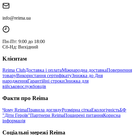
info@reima.ua
Пн-Пт: 9:00 до 18:00
Сб-Нд: Вихідний
Клієнтам
Reima Club
Доставка і оплата
Міжнародна доставка
Повернення
товару
Використання сертифікату
Знижка до Дня
народження
Гарантійні строки
Знижка для
військовослужбовців
Факти про Reima
Чому Reima
Правила догляду
Розмірна сітка
Екологічність
БФ
"Діти Героїв"
Партнери Reima
Поширені питання
Корисна
інформація
Соціальні мережі Reima