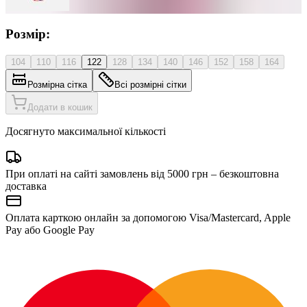
Розмір:
104
110
116
122
128
134
140
146
152
158
164
Розмірна сітка
Всі розмірні сітки
Додати в кошик
Досягнуто максимальної кількості
При оплаті на сайті замовлень від 5000 грн – безкоштовна
доставка
Оплата карткою онлайн за допомогою Visa/Mastercard, Apple
Pay або Google Pay