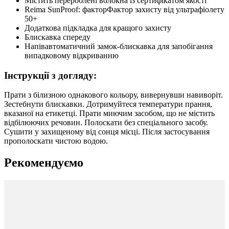
Містить перероблені волокна із сертифікатом якості
Reima SunProof: факторФактор захисту від ультрафіолету
50+
Додаткова підкладка для кращого захисту
Блискавка спереду
Напівавтоматичний замок-блискавка для запобігання
випадковому відкриванню
Інструкції з догляду:
Прати з білизною однакового кольору, вивернувши навиворіт.
Зестебнути блискавки. Дотримуйтеся температури прання,
вказаної на етикетці. Прати миючим засобом, що не містить
відбілюючих речовин. Полоскати без спеціального засобу.
Сушити у захищеному від сонця місці. Після застосування
прополоскати чистою водою.
Рекомендуємо