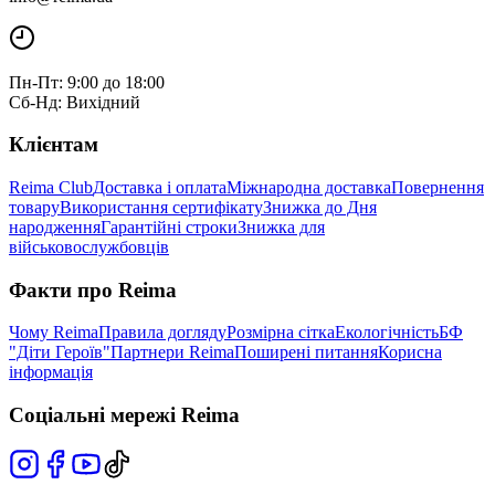
Пн-Пт: 9:00 до 18:00
Сб-Нд: Вихідний
Клієнтам
Reima Club
Доставка і оплата
Міжнародна доставка
Повернення
товару
Використання сертифікату
Знижка до Дня
народження
Гарантійні строки
Знижка для
військовослужбовців
Факти про Reima
Чому Reima
Правила догляду
Розмірна сітка
Екологічність
БФ
"Діти Героїв"
Партнери Reima
Поширені питання
Корисна
інформація
Соціальні мережі Reima