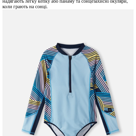
надягають легку кепку або панаму та сонцезахисні окуляри,
коли грають на сонці.