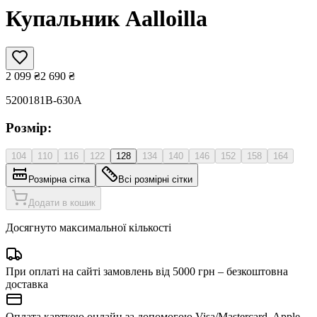
Купальник Aalloilla
2 099
₴
2 690
₴
5200181B-630A
Розмір:
104
110
116
122
128
134
140
146
152
158
164
Розмірна сітка
Всі розмірні сітки
Додати в кошик
Досягнуто максимальної кількості
При оплаті на сайті замовлень від 5000 грн – безкоштовна
доставка
Оплата карткою онлайн за допомогою Visa/Mastercard, Apple