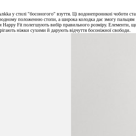
Ankka у стилі "босоногого" взуття. Ці водонепроникні чоботи с
одному положенню стопи, а широка колодка дає змогу пальцям р
м Happy Fit полегшують вибір правильного розміру. Елементи, що
рігають ніжки сухими й дарують відчуття босоніжної свободи.