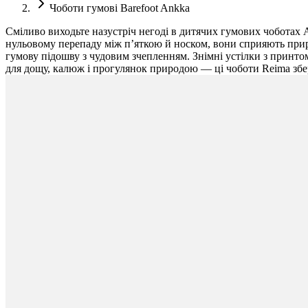
Чоботи гумові Barefoot Ankka
Сміливо виходьте назустріч негоді в дитячих гумових чоботах 
нульовому перепаду між п’яткою й носком, вони сприяють прир
гумову підошву з чудовим зчепленням. Знімні устілки з принто
для дощу, калюж і прогулянок природою — ці чоботи Reima збе