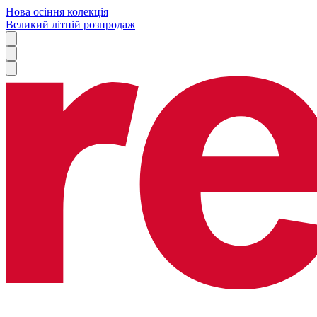
Нова осіння колекція
Великий літній розпродаж