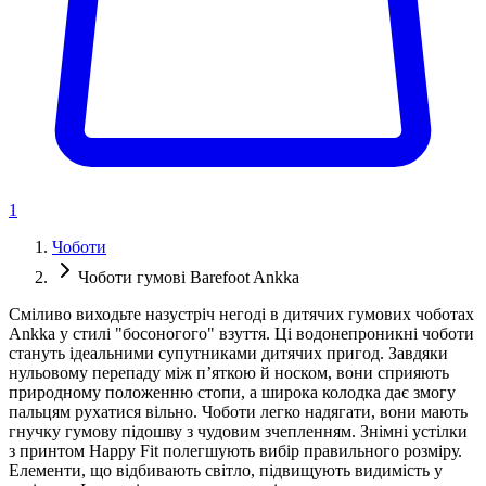
1
Чоботи
Чоботи гумові Barefoot Ankka
Сміливо виходьте назустріч негоді в дитячих гумових чоботах
Ankka у стилі "босоногого" взуття. Ці водонепроникні чоботи
стануть ідеальними супутниками дитячих пригод. Завдяки
нульовому перепаду між п’яткою й носком, вони сприяють
природному положенню стопи, а широка колодка дає змогу
пальцям рухатися вільно. Чоботи легко надягати, вони мають
гнучку гумову підошву з чудовим зчепленням. Знімні устілки
з принтом Happy Fit полегшують вибір правильного розміру.
Елементи, що відбивають світло, підвищують видимість у