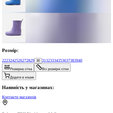
Розмір:
22
23
24
25
26
27
28
29
31
32
33
34
35
36
37
38
39
40
30
Розмірна сітка
Всі розмірні сітки
Додати в кошик
Наявність у магазинах:
Контакти магазинів