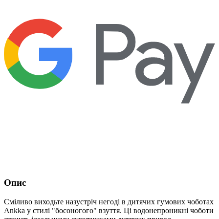
Опис
Сміливо виходьте назустріч негоді в дитячих гумових чоботах
Ankka у стилі "босоногого" взуття. Ці водонепроникні чоботи