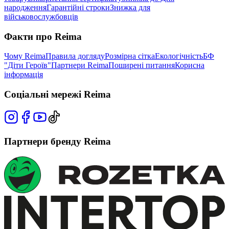
народження
Гарантійні строки
Знижка для
військовослужбовців
Факти про Reima
Чому Reima
Правила догляду
Розмірна сітка
Екологічність
БФ
"Діти Героїв"
Партнери Reima
Поширені питання
Корисна
інформація
Соціальні мережі Reima
Партнери бренду Reima