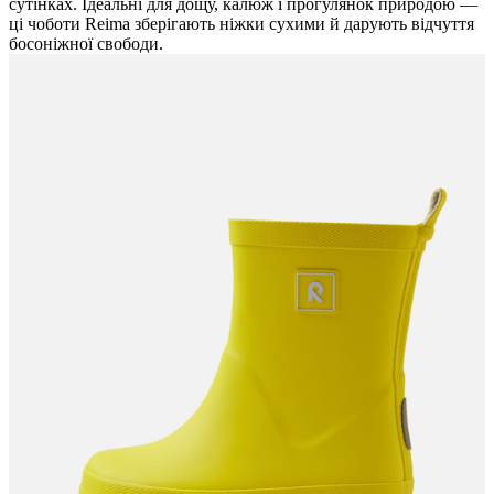
сутінках. Ідеальні для дощу, калюж і прогулянок природою —
ці чоботи Reima зберігають ніжки сухими й дарують відчуття
босоніжної свободи.