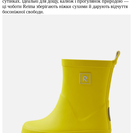
сутінках. Ідеальні для дощу, калюж і прогулянок природою —
ці чоботи Reima зберігають ніжки сухими й дарують відчуття
босоніжної свободи.