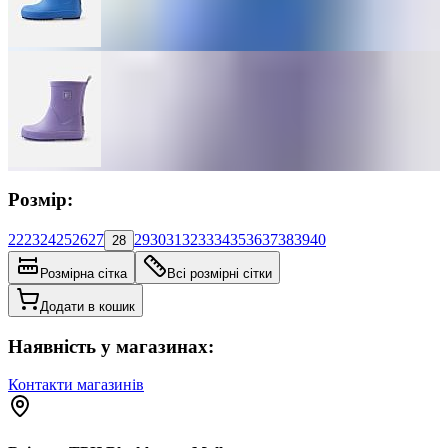
Розмір:
22
23
24
25
26
27
29
30
31
32
33
34
35
36
37
38
39
40
28
Розмірна сітка
Всі розмірні сітки
Додати в кошик
Наявність у магазинах:
Контакти магазинів