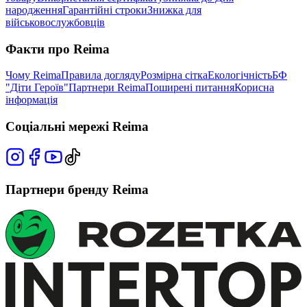
народження
Гарантійні строки
Знижка для
військовослужбовців
Факти про Reima
Чому Reima
Правила догляду
Розмірна сітка
Екологічність
БФ
"Діти Героїв"
Партнери Reima
Поширені питання
Корисна
інформація
Соціальні мережі Reima
Партнери бренду Reima