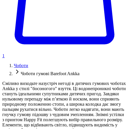
1
Чоботи
Чоботи гумові Barefoot Ankka
Сміливо виходьте назустріч негоді в дитячих гумових чоботах
Ankka у стилі "босоногого" взуття. Ці водонепроникні чоботи
стануть ідеальними супутниками дитячих пригод. Завдяки
нульовому перепаду між п’яткою й носком, вони сприяють
природному положенню стопи, а широка колодка дає змогу
пальцям рухатися вільно. Чоботи легко надягати, вони мають
гнучку гумову підошву з чудовим зчепленням. Знімні устілки
з принтом Happy Fit полегшують вибір правильного розміру.
Елементи, що відбивають світло, підвищують видимість у