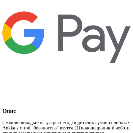
Опис
Сміливо виходьте назустріч негоді в дитячих гумових чоботах
Ankka у стилі "босоногого" взуття. Ці водонепроникні чоботи