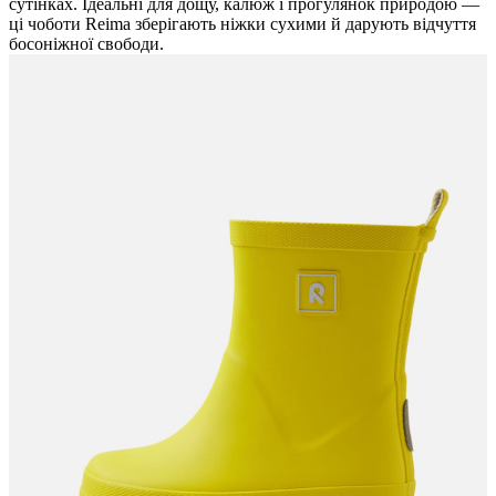
сутінках. Ідеальні для дощу, калюж і прогулянок природою —
ці чоботи Reima зберігають ніжки сухими й дарують відчуття
босоніжної свободи.