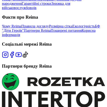
народження
Гарантійні строки
Знижка для
військовослужбовців
Факти про Reima
Чому Reima
Правила догляду
Розмірна сітка
Екологічність
БФ
"Діти Героїв"
Партнери Reima
Поширені питання
Корисна
інформація
Соціальні мережі Reima
Партнери бренду Reima