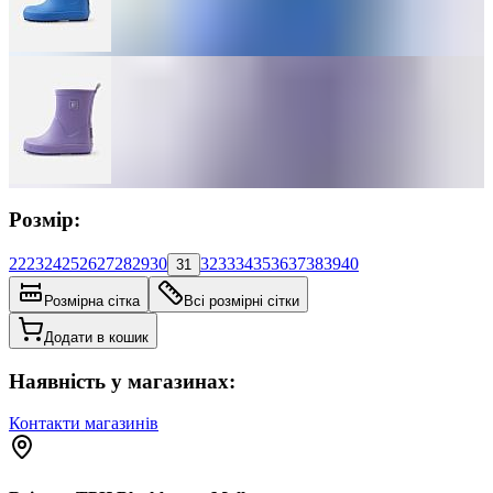
Розмір:
22
23
24
25
26
27
28
29
30
32
33
34
35
36
37
38
39
40
31
Розмірна сітка
Всі розмірні сітки
Додати в кошик
Наявність у магазинах:
Контакти магазинів