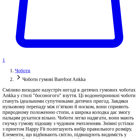
1
Чоботи
Чоботи гумові Barefoot Ankka
Сміливо виходьте назустріч негоді в дитячих гумових чоботах
Ankka у стилі "босоногого" взуття. Ці водонепроникні чоботи
стануть ідеальними супутниками дитячих пригод. Завдяки
нульовому перепаду між п’яткою й носком, вони сприяють
природному положенню стопи, а широка колодка дає змогу
пальцям рухатися вільно. Чоботи легко надягати, вони мають
гнучку гумову підошву з чудовим зчепленням. Знімні устілки
з принтом Happy Fit полегшують вибір правильного розміру.
Елементи, що відбивають світло, підвищують видимість у