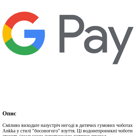
Опис
Сміливо виходьте назустріч негоді в дитячих гумових чоботах
Ankka у стилі "босоногого" взуття. Ці водонепроникні чоботи