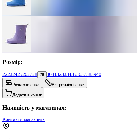
Розмір:
22
23
24
25
26
27
28
30
31
32
33
34
35
36
37
38
39
40
29
Розмірна сітка
Всі розмірні сітки
Додати в кошик
Наявність у магазинах:
Контакти магазинів