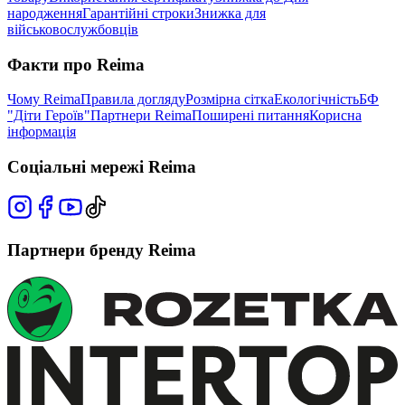
народження
Гарантійні строки
Знижка для
військовослужбовців
Факти про Reima
Чому Reima
Правила догляду
Розмірна сітка
Екологічність
БФ
"Діти Героїв"
Партнери Reima
Поширені питання
Корисна
інформація
Соціальні мережі Reima
Партнери бренду Reima