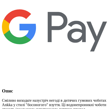
Опис
Сміливо виходьте назустріч негоді в дитячих гумових чоботах
Ankka у стилі "босоногого" взуття. Ці водонепроникні чоботи