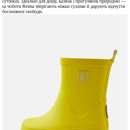
сутінках. Ідеальні для дощу, калюж і прогулянок природою —
ці чоботи Reima зберігають ніжки сухими й дарують відчуття
босоніжної свободи.