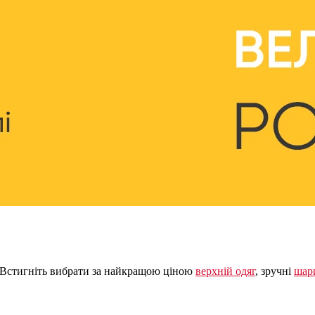
 Встигніть вибрати за найкращою ціною
верхній одяг
, зручні
шар