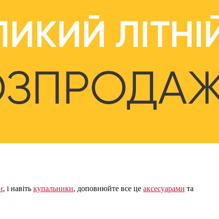
и
, і навіть
купальники
, доповнюйте все це
аксесуарами
та