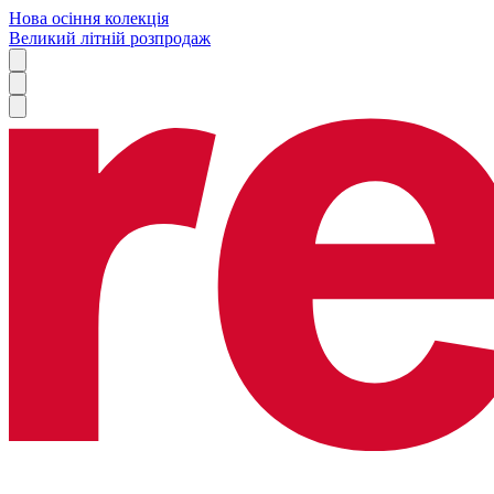
Нова осіння колекція
Великий літній розпродаж