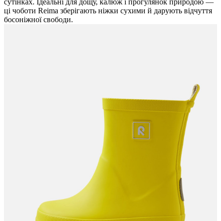
сутінках. Ідеальні для дощу, калюж і прогулянок природою —
ці чоботи Reima зберігають ніжки сухими й дарують відчуття
босоніжної свободи.