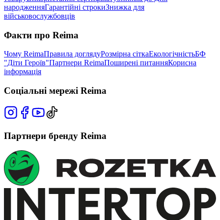
народження
Гарантійні строки
Знижка для
військовослужбовців
Факти про Reima
Чому Reima
Правила догляду
Розмірна сітка
Екологічність
БФ
"Діти Героїв"
Партнери Reima
Поширені питання
Корисна
інформація
Соціальні мережі Reima
Партнери бренду Reima