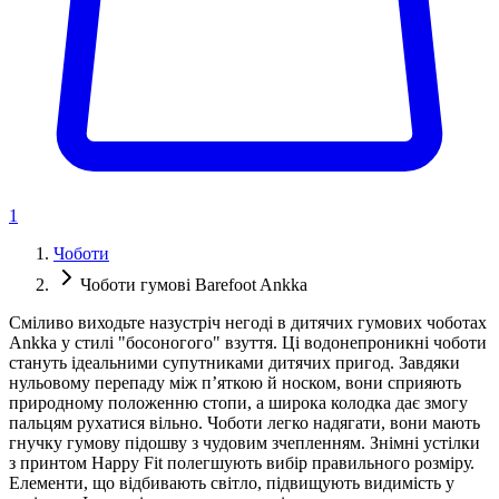
1
Чоботи
Чоботи гумові Barefoot Ankka
Сміливо виходьте назустріч негоді в дитячих гумових чоботах
Ankka у стилі "босоногого" взуття. Ці водонепроникні чоботи
стануть ідеальними супутниками дитячих пригод. Завдяки
нульовому перепаду між п’яткою й носком, вони сприяють
природному положенню стопи, а широка колодка дає змогу
пальцям рухатися вільно. Чоботи легко надягати, вони мають
гнучку гумову підошву з чудовим зчепленням. Знімні устілки
з принтом Happy Fit полегшують вибір правильного розміру.
Елементи, що відбивають світло, підвищують видимість у