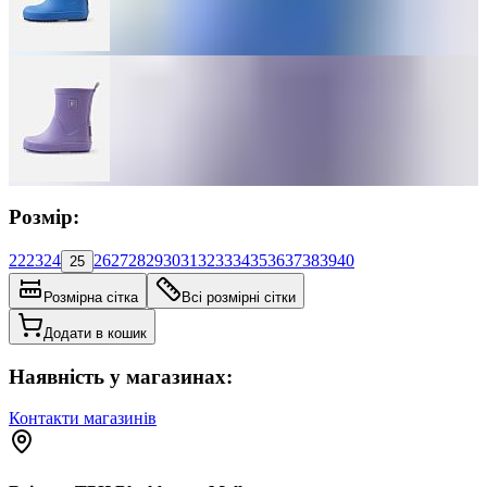
Розмір:
22
23
24
26
27
28
29
30
31
32
33
34
35
36
37
38
39
40
25
Розмірна сітка
Всі розмірні сітки
Додати в кошик
Наявність у магазинах:
Контакти магазинів