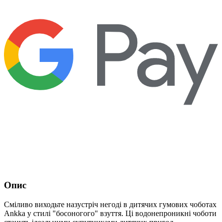
Опис
Сміливо виходьте назустріч негоді в дитячих гумових чоботах
Ankka у стилі "босоногого" взуття. Ці водонепроникні чоботи