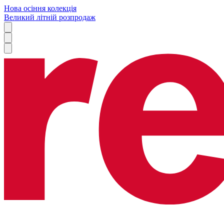
Нова осіння колекція
Великий літній розпродаж