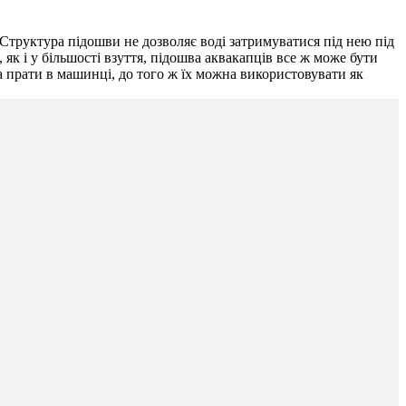
 Структура підошви не дозволяє воді затримуватися під нею під
 як і у більшості взуття, підошва аквакапців все ж може бути
а прати в машинці, до того ж їх можна використовувати як