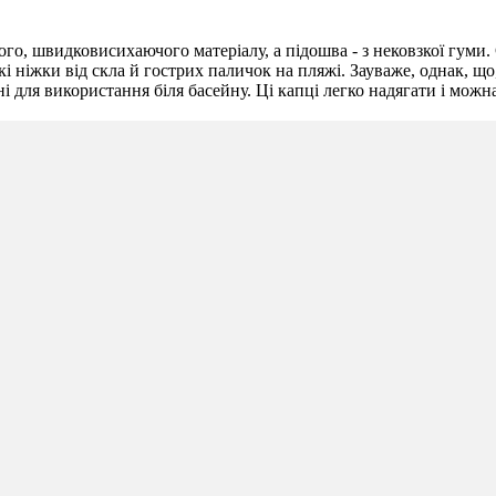
го, швидковисихаючого матеріалу, а підошва - з нековзкої гуми.
 ніжки від скла й гострих паличок на пляжі. Зауваже, однак, що,
 для використання біля басейну. Ці капці легко надягати і можн