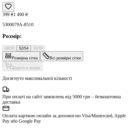
399
₴
1 490
₴
5300079A-8510
Розмір:
48/50
52/54
56/58
Розмірна сітка
Всі розмірні сітки
Додати в кошик
Досягнуто максимальної кількості
При оплаті на сайті замовлень від 5000 грн – безкоштовна
доставка
Оплата карткою онлайн за допомогою Visa/Mastercard, Apple
Pay або Google Pay