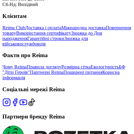
Сб-Нд: Вихідний
Клієнтам
Reima Club
Доставка і оплата
Міжнародна доставка
Повернення
товару
Використання сертифікату
Знижка до Дня
народження
Гарантійні строки
Знижка для
військовослужбовців
Факти про Reima
Чому Reima
Правила догляду
Розмірна сітка
Екологічність
БФ
"Діти Героїв"
Партнери Reima
Поширені питання
Корисна
інформація
Соціальні мережі Reima
Партнери бренду Reima