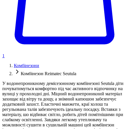
1
Комбінезони
Комбінезон Reimatec Seutula
У водонепроникному демісезонному комбінезоні Seutula діти
почуватимуться комфортно під час активного відпочинку на
вулиці у прохолодні дні. Міцний водонепроникний матеріал
захищає від вітру та дощу, а знімний капюшон забезпечує
додатковий захист. Еластичні манжети, краї холош та
регульована талія забезпечують ідеальну посадку. Вставки з
матеріалу, шо відбиває світло, робить дітей помітнішими при
слабкому освітленні. Завдяки легкому утеплювачу та
можливості сушити в сушильній машині цей комбінезон