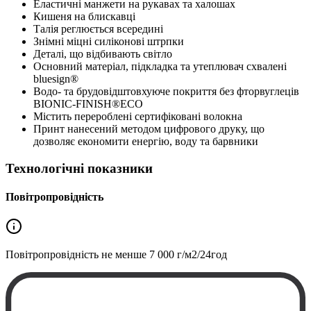
Еластичні манжети на рукавах та халошах
Кишеня на блискавці
Талія реглюється всередині
Знімні міцні силіконові штрпки
Деталі, що відбивають світло
Основний матеріал, підкладка та утеплювач схвалені
bluesign®
Водо- та брудовідштовхуюче покриття без фторвуглеців
BIONIC-FINISH®ECO
Містить перероблені сертифіковані волокна
Принт нанесений методом цифрового друку, що
дозволяє економити енергію, воду та барвники
Технологічні показники
Повітропровідність
Повітропровідність не менше
7 000 г/м2/24год