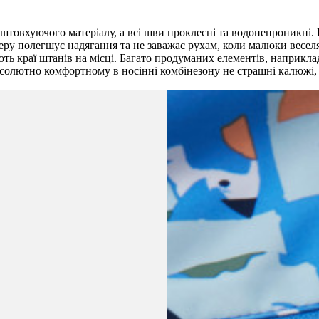
штовхуючого матеріалу, а всі шви проклеєні та водонепроникні.
ру полегшує надягання та не заважає рухам, коли малюки веселят
ь краї штанів на місці. Багато продуманих елементів, наприклад
бсолютно комфортному в носінні комбінезону не страшні калюжі, і 