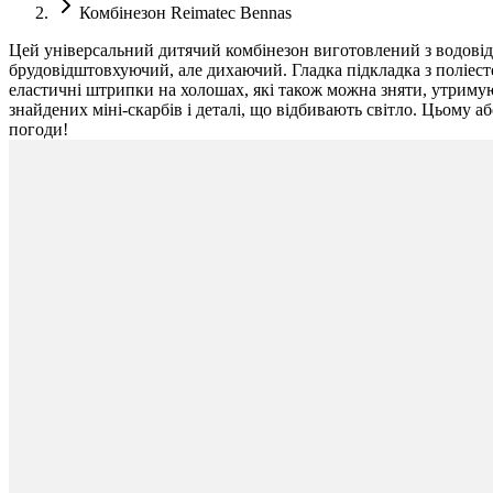
Комбінезон Reimatec Bennas
Цей універсальний дитячий комбінезон виготовлений з водовід
брудовідштовхуючий, але дихаючий. Гладка підкладка з поліесте
еластичні штрипки на холошах, які також можна зняти, утримуют
знайдених міні-скарбів і деталі, що відбивають світло. Цьому а
погоди!