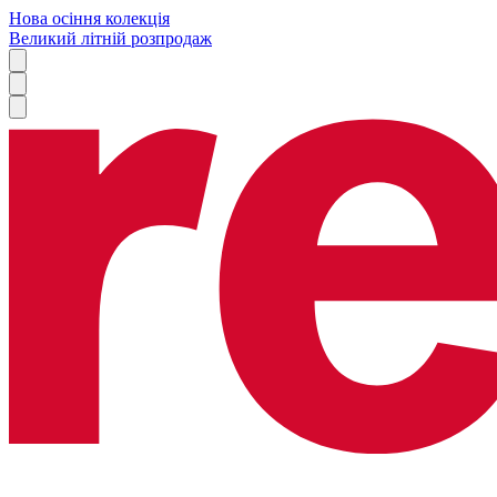
Нова осіння колекція
Великий літній розпродаж