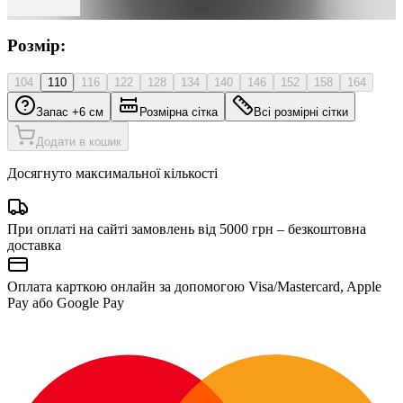
Розмір:
104
110
116
122
128
134
140
146
152
158
164
Запас +6 см
Розмірна сітка
Всі розмірні сітки
Додати в кошик
Досягнуто максимальної кількості
При оплаті на сайті замовлень від 5000 грн – безкоштовна
доставка
Оплата карткою онлайн за допомогою Visa/Mastercard, Apple
Pay або Google Pay