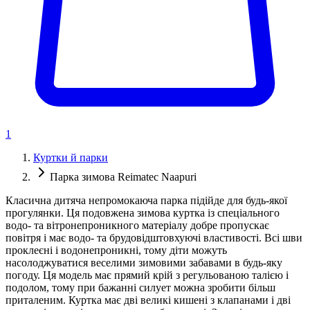
1
Куртки й парки
Парка зимова Reimatec Naapuri
Класична дитяча непромокаюча парка підійде для будь-якої
прогулянки. Ця подовжена зимова куртка із спеціального
водо- та вітронепроникного матеріалу добре пропускає
повітря і має водо- та брудовідштовхуючі властивості. Всі шви
проклеєні і водонепроникні, тому діти можуть
насолоджуватися веселими зимовими забавами в будь-яку
погоду. Ця модель має прямий крій з регульованою талією і
подолом, тому при бажанні силует можна зробити більш
приталеним. Куртка має дві великі кишені з клапанами і дві