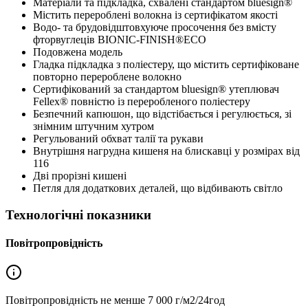
Матеріали та підкладка, схвалені стандартом bluesign®
Містить перероблені волокна із сертифікатом якості
Водо- та брудовідштовхуюче просочення без вмісту
фторвуглеців BIONIC-FINISH®ECO
Подовжена модель
Гладка підкладка з поліестеру, що містить сертифіковане
повторно перероблене волокно
Сертифікований за стандартом bluesign® утеплювач
Fellex® повністю із переробленого поліестеру
Безпечний капюшон, що відстібається і регулюється, зі
знімним штучним хутром
Регульований обхват талії та рукави
Внутрішня нагрудна кишеня на блискавці у розмірах від
116
Дві прорізні кишені
Петля для додаткових деталей, що відбивають світло
Технологічні показники
Повітропровідність
Повітропровідність не менше
7 000 г/м2/24год