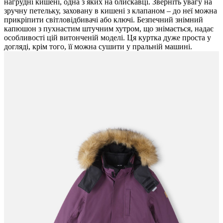
нагрудні кишені, одна з яких на блискавці. Зверніть увагу на
зручну петельку, заховану в кишені з клапаном – до неї можна
прикріпити світловідбивачі або ключі. Безпечний знімний
капюшон з пухнастим штучним хутром, що знімається, надає ​​
особливості цій витонченій моделі. Ця куртка дуже проста у
догляді, крім того, її можна сушити у пральній машині.