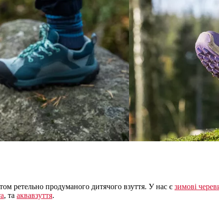
ом ретельно продуманого дитячого взуття. У нас є
зимові черев
та
, та
аквавзуття
.