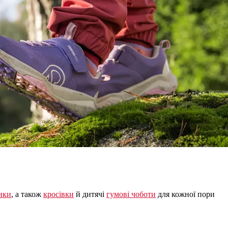
ики
, а також
кросівки
й дитячі
гумові чоботи
для кожної пори