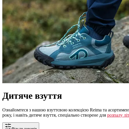
Дитяче взуття
Ознайомтеся з нашою взуттєвою колекцією Reima та асортимент
року, і навіть дитяче взуття, спеціально створене для
розпалу лі
Фільтр товарів