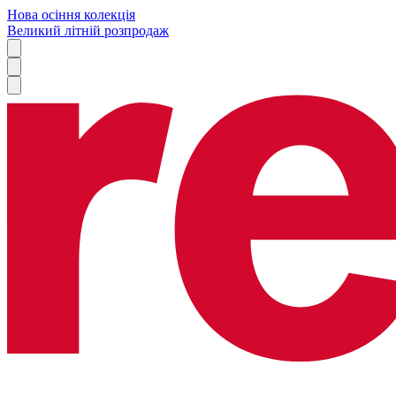
Нова осіння колекція
Великий літній розпродаж