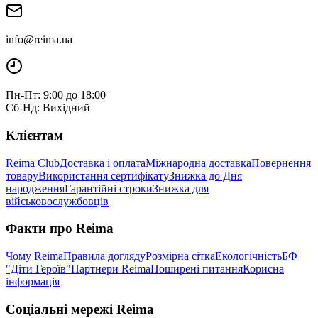
info@reima.ua
Пн-Пт: 9:00 до 18:00
Сб-Нд: Вихідний
Клієнтам
Reima Club
Доставка і оплата
Міжнародна доставка
Повернення
товару
Використання сертифікату
Знижка до Дня
народження
Гарантійні строки
Знижка для
військовослужбовців
Факти про Reima
Чому Reima
Правила догляду
Розмірна сітка
Екологічність
БФ
"Діти Героїв"
Партнери Reima
Поширені питання
Корисна
інформація
Соціальні мережі Reima