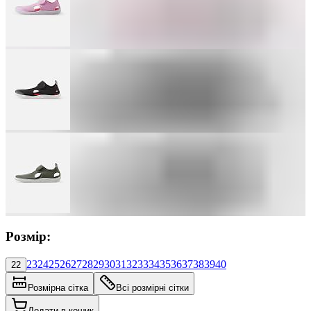
Розмір:
23
24
25
26
27
28
29
30
31
32
33
34
35
36
37
38
39
40
22
Розмірна сітка
Всі розмірні сітки
Додати в кошик