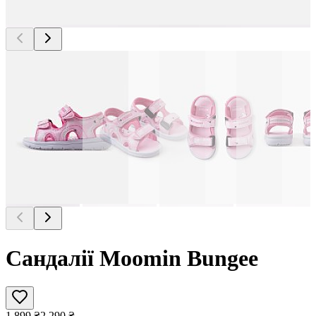
Сандалії Moomin Bungee
1 899
₴
2 290
₴