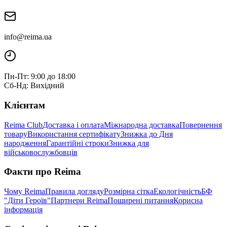
info@reima.ua
Пн-Пт: 9:00 до 18:00
Сб-Нд: Вихідний
Клієнтам
Reima Club
Доставка і оплата
Міжнародна доставка
Повернення
товару
Використання сертифікату
Знижка до Дня
народження
Гарантійні строки
Знижка для
військовослужбовців
Факти про Reima
Чому Reima
Правила догляду
Розмірна сітка
Екологічність
БФ
"Діти Героїв"
Партнери Reima
Поширені питання
Корисна
інформація