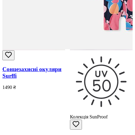
Сонцезахисні окуляри
Surffi
1490
₴
Колекція SunProof