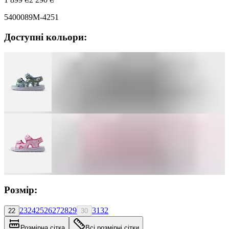
5400089M-4251
Доступні кольори:
Розмір:
23
24
25
26
27
28
29
31
32
22
30
Розмірна сітка
Всі розмірні сітки