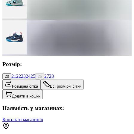
Розмір:
21
22
23
24
25
27
28
20
26
Розмірна сітка
Всі розмірні сітки
Додати в кошик
Наявність у магазинах:
Контакти магазинів