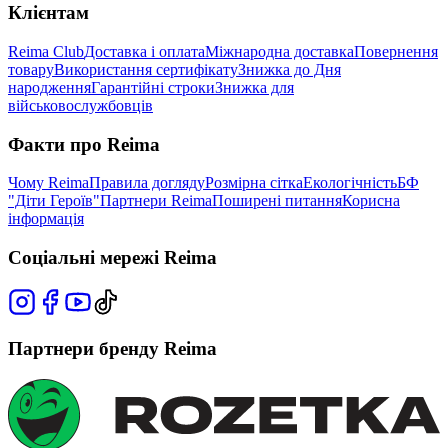
Клієнтам
Reima Club
Доставка і оплата
Міжнародна доставка
Повернення
товару
Використання сертифікату
Знижка до Дня
народження
Гарантійні строки
Знижка для
військовослужбовців
Факти про Reima
Чому Reima
Правила догляду
Розмірна сітка
Екологічність
БФ
"Діти Героїв"
Партнери Reima
Поширені питання
Корисна
інформація
Соціальні мережі Reima
Партнери бренду Reima