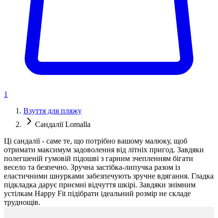
1
Взуття для пляжу
Сандалії Lomalla
Ці сандалії - саме те, що потрібно вашому малюку, щоб
отримати максимум задоволення від літніх пригод. Завдяки
полегшеній гумовій підошві з гарним зчепленням бігати
весело та безпечно. Зручна застібка-липучка разом із
еластичними шнурками забезпечують зручне вдягання. Гладка
підкладка дарує приємні відчуття шкірі. Завдяки знімним
устілкам Happy Fit підібрати ідеальний розмір не складе
труднощів.