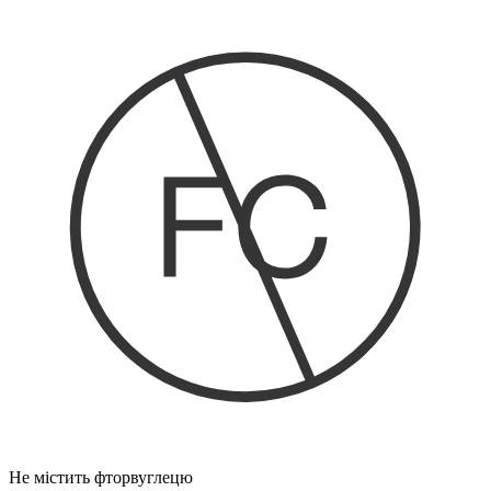
Не містить фторвуглецю