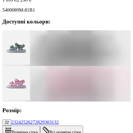
5400089M-81B1
Доступні кольори:
Розмір:
23
24
25
26
27
28
29
30
31
32
22
Розмірна сітка
Всі розмірні сітки