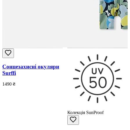
Сонцезахисні окуляри
Surffi
1490
₴
Колекція SunProof