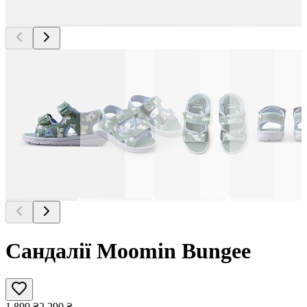
Сандалії Moomin Bungee
1 899
₴
2 290
₴