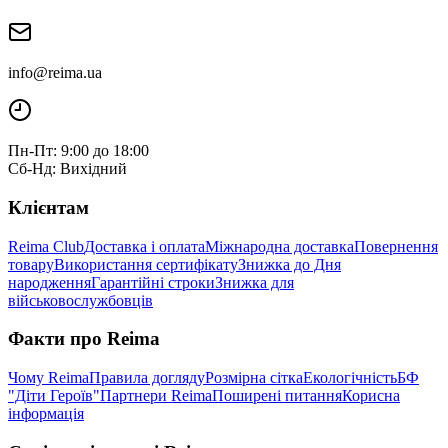
info@reima.ua
Пн-Пт: 9:00 до 18:00
Сб-Нд: Вихідний
Клієнтам
Reima Club
Доставка і оплата
Міжнародна доставка
Повернення
товару
Використання сертифікату
Знижка до Дня
народження
Гарантійні строки
Знижка для
військовослужбовців
Факти про Reima
Чому Reima
Правила догляду
Розмірна сітка
Екологічність
БФ
"Діти Героїв"
Партнери Reima
Поширені питання
Корисна
інформація