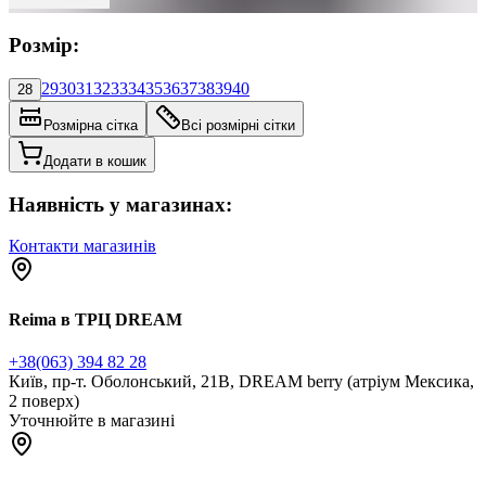
Розмір:
29
30
31
32
33
34
35
36
37
38
39
40
28
Розмірна сітка
Всі розмірні сітки
Додати в кошик
Наявність у магазинах:
Контакти магазинів
Reima в ТРЦ DREAM
+38(063) 394 82 28
Київ, пр-т. Оболонський, 21В, DREAM berry (атріум Мексика,
2 поверх)
Уточнюйте в магазині