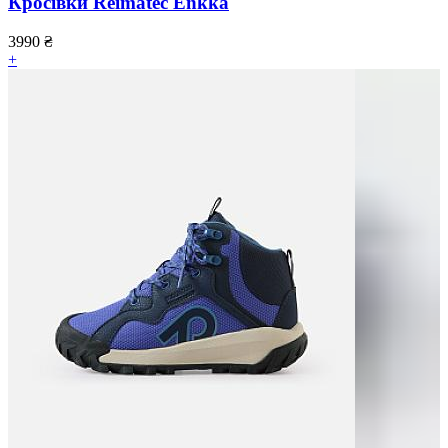
Кросівки Reimatec Enkka
3990
₴
+