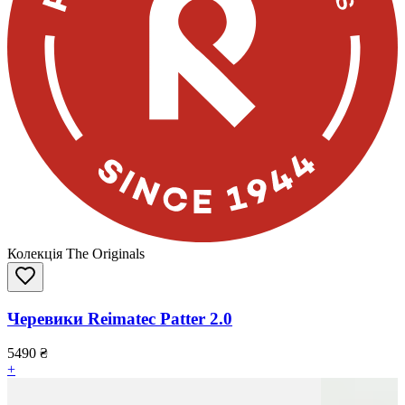
Колекція The Originals
Черевики Reimatec Patter 2.0
5490
₴
+