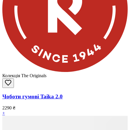
Колекція The Originals
Чоботи гумові Taika 2.0
2290
₴
+