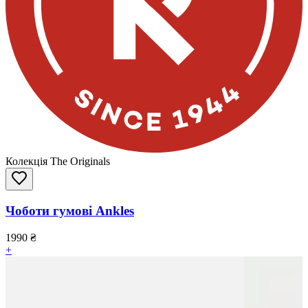
Колекція The Originals
Чоботи гумові Ankles
1990
₴
+