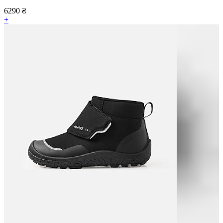
6290
₴
+