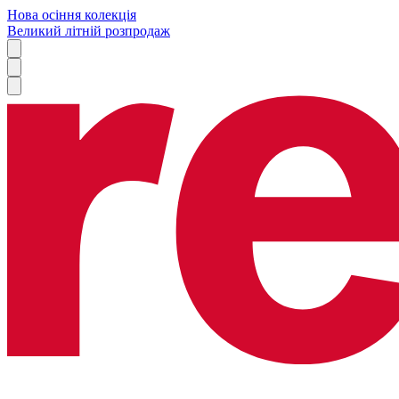
Нова осіння колекція
Великий літній розпродаж