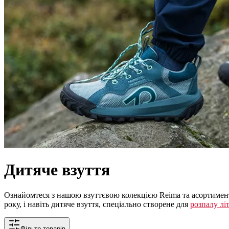
Дитяче взуття
Ознайомтеся з нашою взуттєвою колекцією Reima та асортимент
року, і навіть дитяче взуття, спеціально створене для
розпалу лі
Фільтр товарів