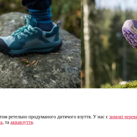
ом ретельно продуманого дитячого взуття. У нас є
зимові черев
та
, та
аквавзуття
.