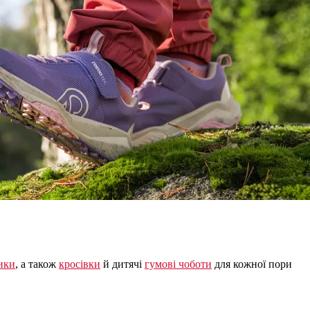
ики
, а також
кросівки
й дитячі
гумові чоботи
для кожної пори