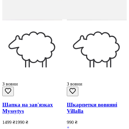
З вовни
З вовни
Шапка на зав'язках
Шкарпетки вовняні
Myssytys
Villalla
1499
₴
1990
₴
990
₴
+