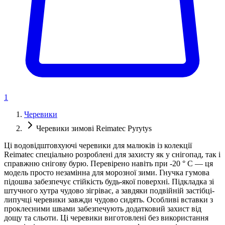
1
Черевики
Черевики зимові Reimatec Pyrytys
Ці водовідштовхуючі черевики для малюків із колекції
Reimatec спеціально розроблені для захисту як у снігопад, так і
справжню снігову бурю. Перевірено навіть при -20 ° C — ця
модель просто незамінна для морозної зими. Гнучка гумова
підошва забезпечує стійкість будь-якої поверхні. Підкладка зі
штучного хутра чудово зігріває, а завдяки подвійній застібці-
липучці черевики завжди чудово сидять. Особливі вставки з
проклеєними швами забезпечують додатковий захист від
дощу та сльоти. Ці черевики виготовлені без використання