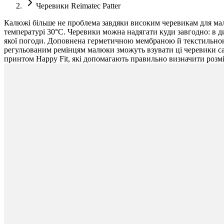
Черевики Reimatec Patter
Калюжі більше не проблема завдяки високим черевикам для малюк
температурі 30°C. Черевики можна надягати куди завгодно: в дит
якої погоди. Доповнена герметичною мембраною й текстильною 
регульованим ремінцям малюки зможуть взувати ці черевики самі
принтом Happy Fit, які допомагають правильно визначити розмір