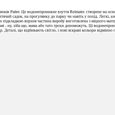
ів Patter. Це водонепроникне взуття Reimatec створене на основ
ячий садок, на прогулянку до парку чи навіть у похід. Легкі, ал
підкладкою верхня частина виробу виготовлена з міцного матер
 - ну, хіба що, мама або тато трохи допоможуть. Ці водонепрони
. Деталі, що відбивають світло, і нові яскраві кольори відмінно