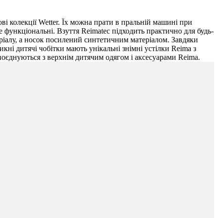
і колекції Wetter. Їх можна прати в пральній машині при
е функціональні. Взуття Reimatec підходить практично для будь-
іалу, а носок посилений синтетичним матеріалом. Завдяки
кні дитячі чобітки мають унікальні знімні устілки Reima з
 поєднуються з верхнім дитячим одягом і аксесуарами Reima.