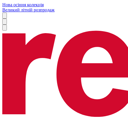
Нова осіння колекція
Великий літній розпродаж