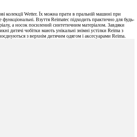
і колекції Wetter. Їх можна прати в пральній машині при
е функціональні. Взуття Reimatec підходить практично для будь-
іалу, а носок посилений синтетичним матеріалом. Завдяки
кні дитячі чобітки мають унікальні знімні устілки Reima з
 поєднуються з верхнім дитячим одягом і аксесуарами Reima.