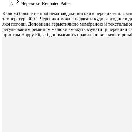
Черевики Reimatec Patter
Калюжі більше не проблема завдяки високим черевикам для малюк
температурі 30°C. Черевики можна надягати куди завгодно: в дит
якої погоди. Доповнена герметичною мембраною й текстильною 
регульованим ремінцям малюки зможуть взувати ці черевики самі
принтом Happy Fit, які допомагають правильно визначити розмір