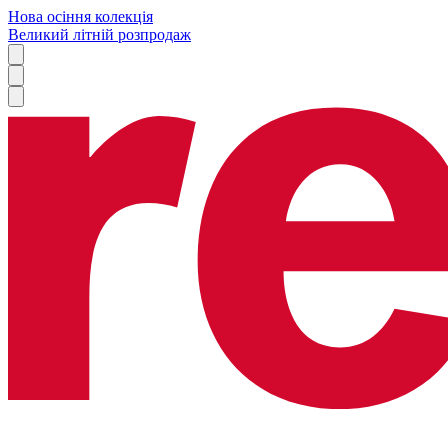
Нова осіння колекція
Великий літній розпродаж