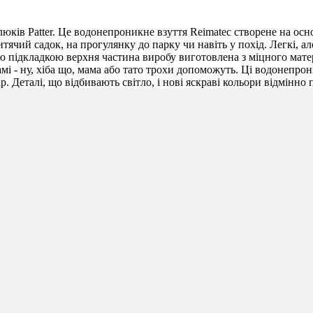
ів Patter. Це водонепроникне взуття Reimatec створене на основ
ячий садок, на прогулянку до парку чи навіть у похід. Легкі, ал
підкладкою верхня частина виробу виготовлена з міцного матер
 - ну, хіба що, мама або тато трохи допоможуть. Ці водонепрони
. Деталі, що відбивають світло, і нові яскраві кольори відмінно