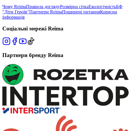
Чому Reima
Правила догляду
Розмірна сітка
Екологічність
БФ
"Діти Героїв"
Партнери Reima
Поширені питання
Корисна
інформація
Соціальні мережі Reima
Партнери бренду Reima