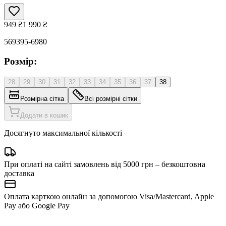
949
₴
1 990
₴
569395-6980
Розмір:
28
29
30
31
32
33
34
35
36
37
38
Розмірна сітка
Всі розмірні сітки
Додати в кошик
Досягнуто максимальної кількості
При оплаті на сайті замовлень від 5000 грн – безкоштовна
доставка
Оплата карткою онлайн за допомогою Visa/Mastercard, Apple
Pay або Google Pay