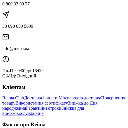
0 800 33 00 77
38 098 050 5600
info@reima.ua
Пн-Пт: 9:00 до 18:00
Сб-Нд: Вихідний
Клієнтам
Reima Club
Доставка і оплата
Міжнародна доставка
Повернення
товару
Використання сертифікату
Знижка до Дня
народження
Гарантійні строки
Знижка для
військовослужбовців
Факти про Reima