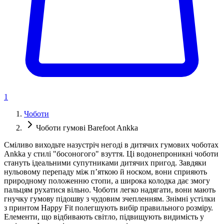
1
Чоботи
Чоботи гумові Barefoot Ankka
Сміливо виходьте назустріч негоді в дитячих гумових чоботах
Ankka у стилі "босоногого" взуття. Ці водонепроникні чоботи
стануть ідеальними супутниками дитячих пригод. Завдяки
нульовому перепаду між п’яткою й носком, вони сприяють
природному положенню стопи, а широка колодка дає змогу
пальцям рухатися вільно. Чоботи легко надягати, вони мають
гнучку гумову підошву з чудовим зчепленням. Знімні устілки
з принтом Happy Fit полегшують вибір правильного розміру.
Елементи, що відбивають світло, підвищують видимість у