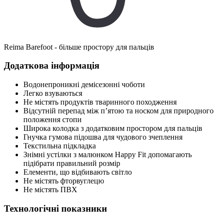
Reima Barefoot - більше простору для пальців
Додаткова інформація
Водонепроникні демісезонні чоботи
Легко взуваються
Не містять продуктів тваринного походження
Відсутній перепад між п’ятою та носком для природного
положення стопи
Широка колодка з додатковим простором для пальців
Гнучка гумова підошва для чудового зчеплення
Текстильна підкладка
Знімні устілки з малюнком Happy Fit допомагають
підібрати правильний розмір
Елементи, що відбивають світло
Не містять фторвуглецю
Не містять ПВХ
Технологічні показники