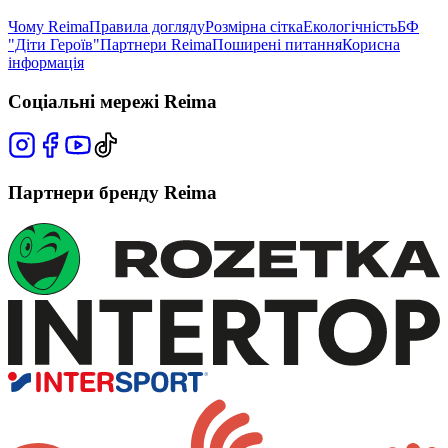
Чому Reima
Правила догляду
Розмірна сітка
Екологічність
БФ
"Діти Героїв"
Партнери Reima
Поширені питання
Корисна
інформація
Соціальні мережі Reima
Партнери бренду Reima