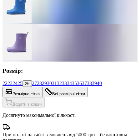
Розмір:
22
23
24
25
27
28
29
30
31
32
33
34
35
36
37
38
39
40
26
Розмірна сітка
Всі розмірні сітки
Додати в кошик
Досягнуто максимальної кількості
При оплаті на сайті замовлень від 5000 грн – безкоштовна