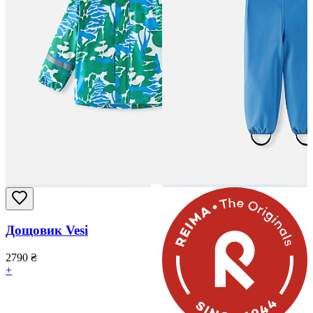
Дощовик Vesi
2790
₴
+