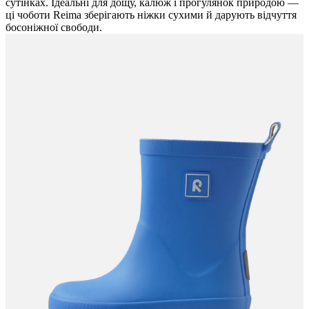
сутінках. Ідеальні для дощу, калюж і прогулянок природою —
ці чоботи Reima зберігають ніжки сухими й дарують відчуття
босоніжної свободи.