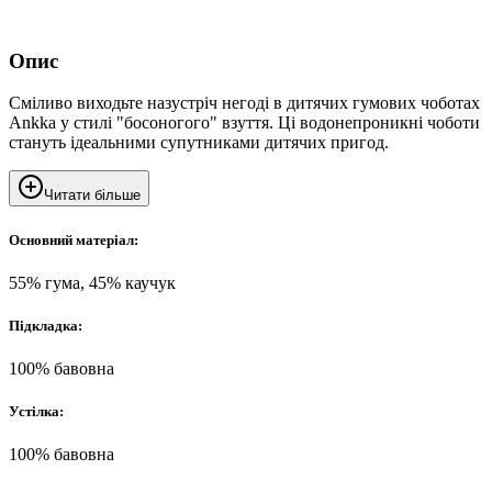
Опис
Сміливо виходьте назустріч негоді в дитячих гумових чоботах
Ankka у стилі "босоногого" взуття. Ці водонепроникні чоботи
стануть ідеальними супутниками дитячих пригод.
Читати більше
Основний матеріал:
55% гума, 45% каучук
Підкладка:
100% бавовна
Устілка:
100% бавовна