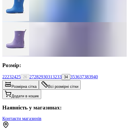
Розмір:
22
23
24
25
27
28
29
30
31
32
33
35
36
37
38
39
40
26
34
Розмірна сітка
Всі розмірні сітки
Додати в кошик
Наявність у магазинах:
Контакти магазинів