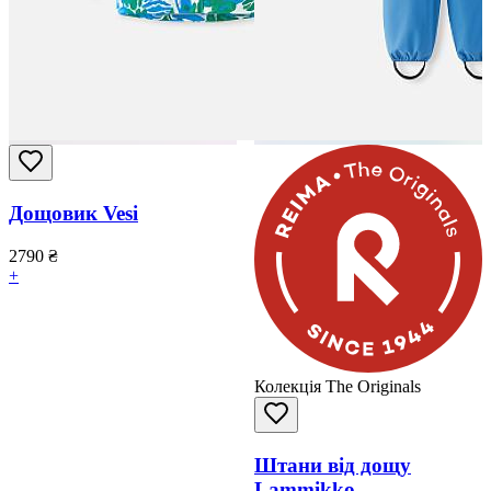
Дощовик Vesi
2790
₴
+
Колекція The Originals
Штани від дощу
Lammikko