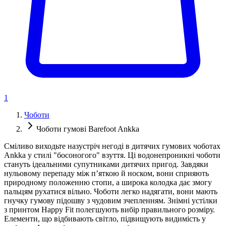
1
Чоботи
Чоботи гумові Barefoot Ankka
Сміливо виходьте назустріч негоді в дитячих гумових чоботах
Ankka у стилі "босоногого" взуття. Ці водонепроникні чоботи
стануть ідеальними супутниками дитячих пригод. Завдяки
нульовому перепаду між п’яткою й носком, вони сприяють
природному положенню стопи, а широка колодка дає змогу
пальцям рухатися вільно. Чоботи легко надягати, вони мають
гнучку гумову підошву з чудовим зчепленням. Знімні устілки
з принтом Happy Fit полегшують вибір правильного розміру.
Елементи, що відбивають світло, підвищують видимість у