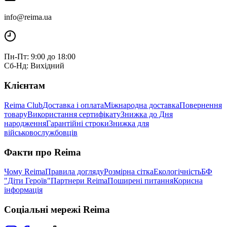
info@reima.ua
Пн-Пт: 9:00 до 18:00
Сб-Нд: Вихідний
Клієнтам
Reima Club
Доставка і оплата
Міжнародна доставка
Повернення
товару
Використання сертифікату
Знижка до Дня
народження
Гарантійні строки
Знижка для
військовослужбовців
Факти про Reima
Чому Reima
Правила догляду
Розмірна сітка
Екологічність
БФ
"Діти Героїв"
Партнери Reima
Поширені питання
Корисна
інформація
Соціальні мережі Reima