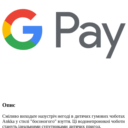
Опис
Сміливо виходьте назустріч негоді в дитячих гумових чоботах
Ankka у стилі "босоногого" взуття. Ці водонепроникні чоботи
стануть ідеальними супутниками дитячих пригод.