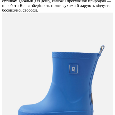
сутінках. Ідеальні для дощу, калюж і прогулянок природою —
ці чоботи Reima зберігають ніжки сухими й дарують відчуття
босоніжної свободи.