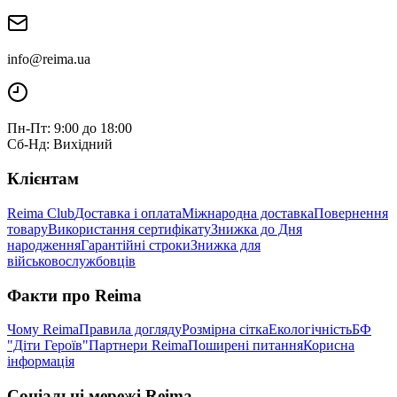
info@reima.ua
Пн-Пт: 9:00 до 18:00
Сб-Нд: Вихідний
Клієнтам
Reima Club
Доставка і оплата
Міжнародна доставка
Повернення
товару
Використання сертифікату
Знижка до Дня
народження
Гарантійні строки
Знижка для
військовослужбовців
Факти про Reima
Чому Reima
Правила догляду
Розмірна сітка
Екологічність
БФ
"Діти Героїв"
Партнери Reima
Поширені питання
Корисна
інформація
Соціальні мережі Reima