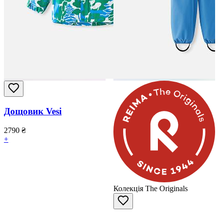
Дощовик Vesi
2790
₴
+
Колекція The Originals