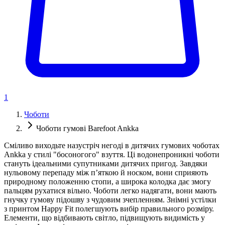
1
Чоботи
Чоботи гумові Barefoot Ankka
Сміливо виходьте назустріч негоді в дитячих гумових чоботах
Ankka у стилі "босоногого" взуття. Ці водонепроникні чоботи
стануть ідеальними супутниками дитячих пригод. Завдяки
нульовому перепаду між п’яткою й носком, вони сприяють
природному положенню стопи, а широка колодка дає змогу
пальцям рухатися вільно. Чоботи легко надягати, вони мають
гнучку гумову підошву з чудовим зчепленням. Знімні устілки
з принтом Happy Fit полегшують вибір правильного розміру.
Елементи, що відбивають світло, підвищують видимість у