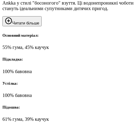
Ankka у стилі "босоногого" взуття. Ці водонепроникні чоботи
стануть ідеальними супутниками дитячих пригод.
Читати більше
Основний матеріал:
55% гума, 45% каучук
Підкладка:
100% бавовна
Устілка:
100% бавовна
Підошва:
61% гума, 39% каучук