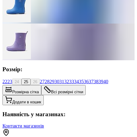
Розмір:
22
23
27
28
29
30
31
32
33
34
35
36
37
38
39
40
24
25
26
Розмірна сітка
Всі розмірні сітки
Додати в кошик
Наявність у магазинах:
Контакти магазинів