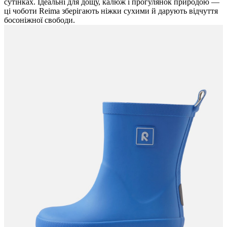
сутінках. Ідеальні для дощу, калюж і прогулянок природою —
ці чоботи Reima зберігають ніжки сухими й дарують відчуття
босоніжної свободи.