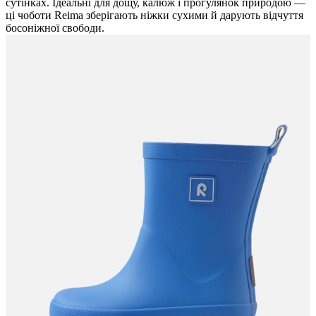
сутінках. Ідеальні для дощу, калюж і прогулянок природою —
ці чоботи Reima зберігають ніжки сухими й дарують відчуття
босоніжної свободи.