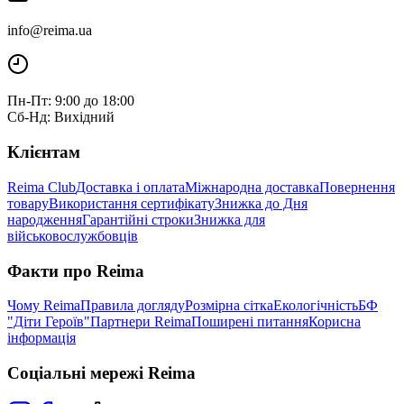
info@reima.ua
Пн-Пт: 9:00 до 18:00
Сб-Нд: Вихідний
Клієнтам
Reima Club
Доставка і оплата
Міжнародна доставка
Повернення
товару
Використання сертифікату
Знижка до Дня
народження
Гарантійні строки
Знижка для
військовослужбовців
Факти про Reima
Чому Reima
Правила догляду
Розмірна сітка
Екологічність
БФ
"Діти Героїв"
Партнери Reima
Поширені питання
Корисна
інформація
Соціальні мережі Reima