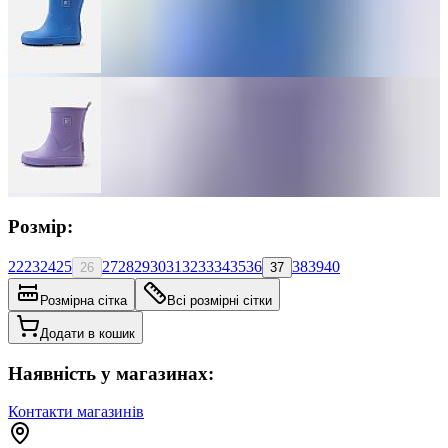
Розмір:
22
23
24
25
27
28
29
30
31
32
33
34
35
36
38
39
40
26
37
Розмірна сітка
Всі розмірні сітки
Додати в кошик
Наявність у магазинах:
Контакти магазинів