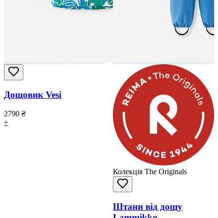
Дощовик Vesi
2790
₴
+
Колекція The Originals
Штани від дощу
Lammikko