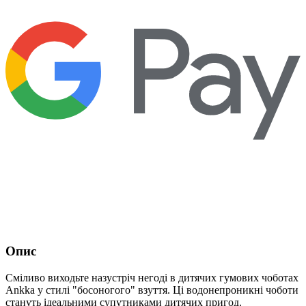
Опис
Сміливо виходьте назустріч негоді в дитячих гумових чоботах
Ankka у стилі "босоногого" взуття. Ці водонепроникні чоботи
стануть ідеальними супутниками дитячих пригод.