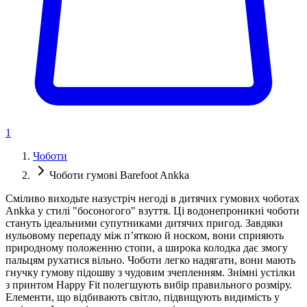
1
Чоботи
Чоботи гумові Barefoot Ankka
Сміливо виходьте назустріч негоді в дитячих гумових чоботах
Ankka у стилі "босоногого" взуття. Ці водонепроникні чоботи
стануть ідеальними супутниками дитячих пригод. Завдяки
нульовому перепаду між п’яткою й носком, вони сприяють
природному положенню стопи, а широка колодка дає змогу
пальцям рухатися вільно. Чоботи легко надягати, вони мають
гнучку гумову підошву з чудовим зчепленням. Знімні устілки
з принтом Happy Fit полегшують вибір правильного розміру.
Елементи, що відбивають світло, підвищують видимість у