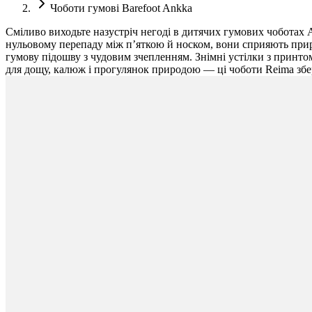
Чоботи гумові Barefoot Ankka
Сміливо виходьте назустріч негоді в дитячих гумових чоботах 
нульовому перепаду між п’яткою й носком, вони сприяють прир
гумову підошву з чудовим зчепленням. Знімні устілки з принто
для дощу, калюж і прогулянок природою — ці чоботи Reima збе