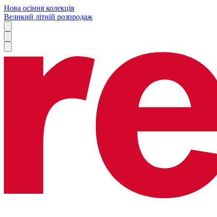
Нова осіння колекція
Великий літній розпродаж