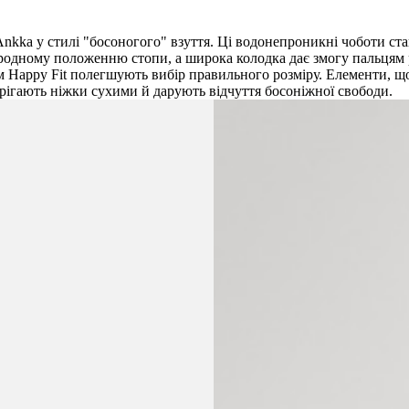
Ankka у стилі "босоногого" взуття. Ці водонепроникні чоботи с
одному положенню стопи, а широка колодка дає змогу пальцям р
м Happy Fit полегшують вибір правильного розміру. Елементи, що
рігають ніжки сухими й дарують відчуття босоніжної свободи.