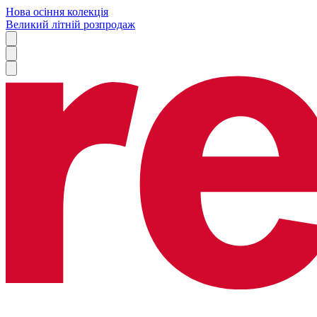
Нова осіння колекція
Великий літній розпродаж