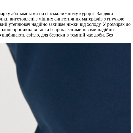
парку або заметами на гірськолижному курорті. Завдяки
вики виготовлені з міцних синтетичних матеріалів з гнучкою
овий утеплювач надійно захищає ніжки від холоду. У розмірах до
 Водонепроникна вставка із проклеєними швами надійно
відбивають світло, для безпеки в темний час доби. Без