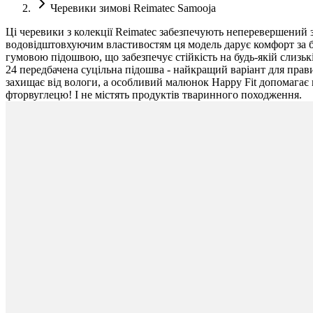
Черевики зимові Reimatec Samooja
Ці черевики з колекції Reimatec забезпечують неперевершений 
водовідштовхуючим властивостям ця модель дарує комфорт за бу
гумовою підошвою, що забезпечує стійкість на будь-якій слизьк
24 передбачена суцільна підошва - найкращий варіант для пра
захищає від вологи, а особливий малюнок Happy Fit допомагає 
фторвуглецю! І не містять продуктів тваринного походження.