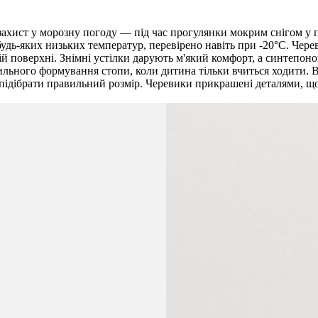
захист у морозну погоду — під час прогулянки мокрим снігом у 
дь-яких низьких температур, перевірено навіть при -20°C. Чере
ій поверхні. Знімні устілки дарують м'який комфорт, а синтепон
вильного формування стопи, коли дитина тільки вчиться ходити.
підібрати правильний розмір. Черевики прикрашені деталями, що 