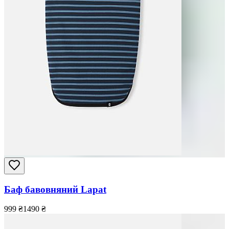
Баф бавовняний Lapat
999
₴
1490
₴