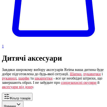
1
Дитячі аксесуари
Завдяки широкому вибору аксесуарів Reima ваша дитина буде
добре підготовлена до будь-якої ситуації.
Шапки
,
рукавички
і
рукавиці
,
шарфи
та
шкарпетки
- все це необхідні штрихи, що
завершають образ. І не забудьте про
сонцезахисні окуляри
й
аксесуари від дощу
.
Фільтр товарів
Новинки