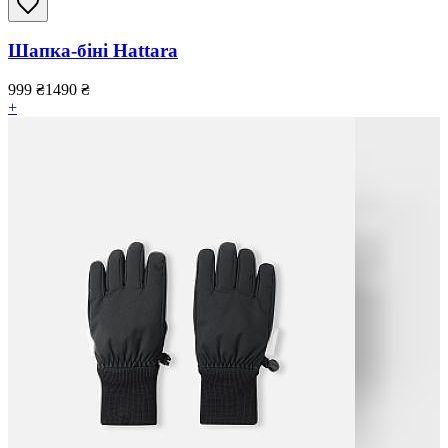
Шапка-біні Hattara
999
₴
1490
₴
+