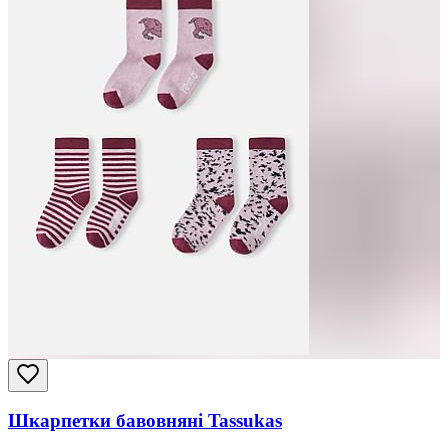
Шкарпетки бавовняні Tassukas