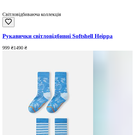
Світловідбиваюча коллекція
Рукавички світловідбивні Softshell Heippa
999
₴
1490
₴