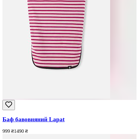
Баф бавовняний Lapat
999
₴
1490
₴