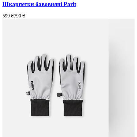
Шкарпетки бавовняні Parit
599
₴
790
₴