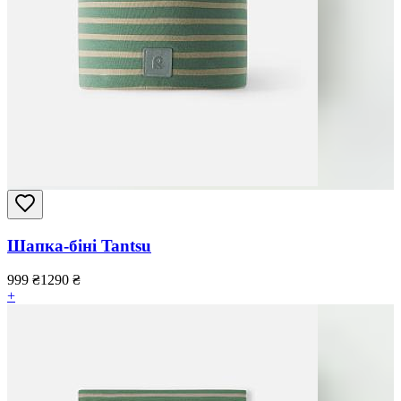
Шапка-біні Tantsu
999
₴
1290
₴
+