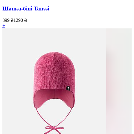
Шапка-біні Tanssi
899
₴
1290
₴
+