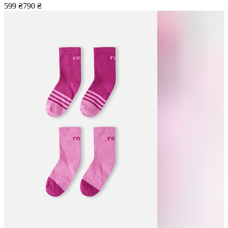
599
₴
790
₴