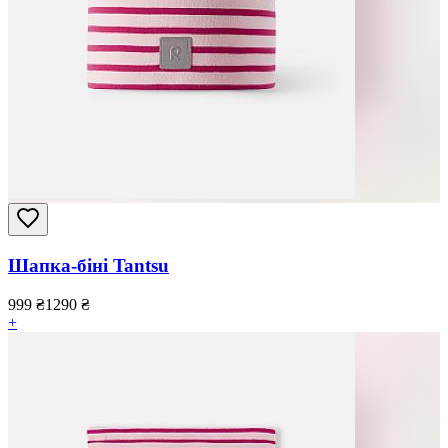
Шапка-біні Tantsu
999
₴
1290
₴
+