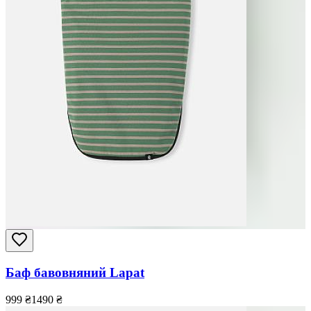
Баф бавовняний Lapat
999
₴
1490
₴