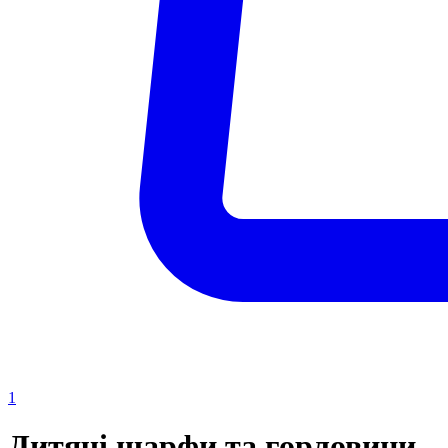
1
Дитячі шарфи та горловини