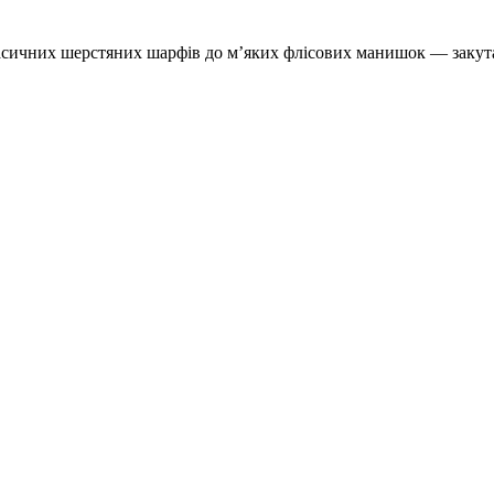
ласичних шерстяних шарфів до м’яких флісових манишок — закутай