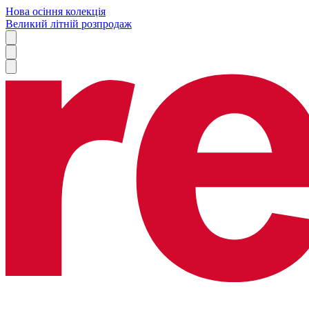
Нова осіння колекція
Великий літній розпродаж