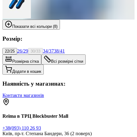
Показати всі кольори (8)
Розмір:
26/29
34/37
38/41
22/25
30/33
Розмірна сітка
Всі розмірні сітки
Додати в кошик
Наявність у магазинах:
Контакти магазинів
Reima в ТРЦ Blockbuster Mall
+38(093) 110 26 93
Київ, пр-т. Степана Бандери, 36 (2 поверх)