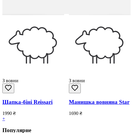
З вовни
З вовни
Шапка-біні Reissari
Манишка вовняна Star
1990
₴
1690
₴
+
Популярне