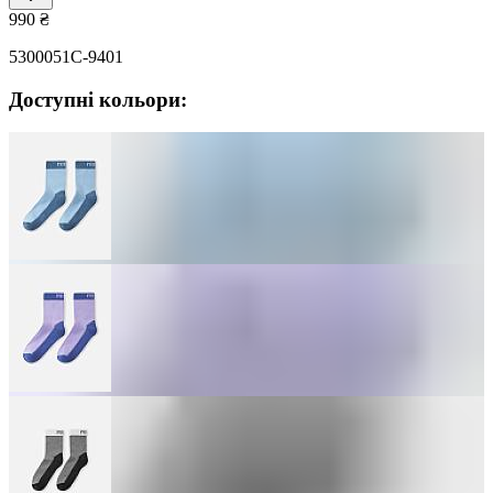
990
₴
5300051C-9401
Доступні кольори: