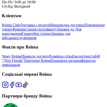
Пн-Пт: 9:00 до 18:00
Сб-Нд: Вихідний
Клієнтам
Reima Club
Доставка і оплата
Міжнародна доставка
Повернення
товару
Використання сертифікату
Знижка до Дня
народження
Гарантійні строки
Знижка для
військовослужбовців
Факти про Reima
Чому Reima
Правила догляду
Розмірна сітка
Екологічність
БФ
"Діти Героїв"
Партнери Reima
Поширені питання
Корисна
інформація
Соціальні мережі Reima
Партнери бренду Reima