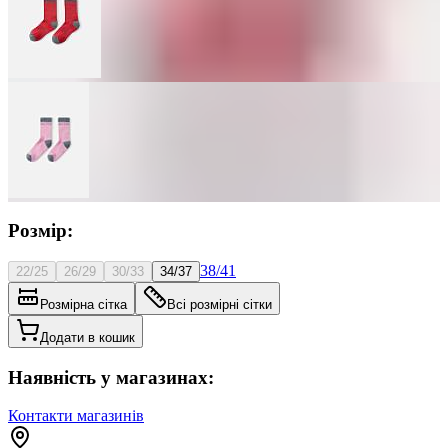
Розмір:
38/41
22/25
26/29
30/33
34/37
Розмірна сітка
Всі розмірні сітки
Додати в кошик
Наявність у магазинах:
Контакти магазинів