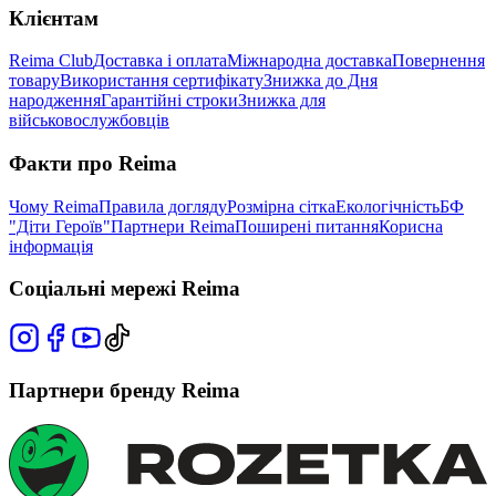
Клієнтам
Reima Club
Доставка і оплата
Міжнародна доставка
Повернення
товару
Використання сертифікату
Знижка до Дня
народження
Гарантійні строки
Знижка для
військовослужбовців
Факти про Reima
Чому Reima
Правила догляду
Розмірна сітка
Екологічність
БФ
"Діти Героїв"
Партнери Reima
Поширені питання
Корисна
інформація
Соціальні мережі Reima
Партнери бренду Reima