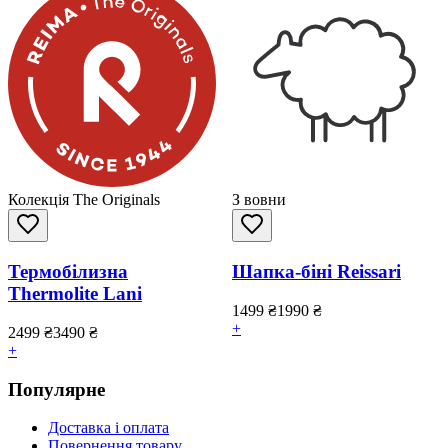
Колекція The Originals
З вовни
Термобілизна
Шапка-біні Reissari
Thermolite Lani
1499
₴
1990
₴
+
2499
₴
3490
₴
+
Популярне
Доставка і оплата
Повернення товару