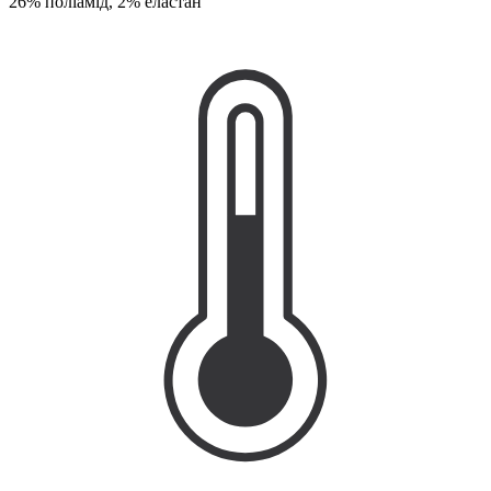
26% поліамід, 2% еластан