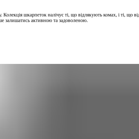
 Колекція шкарпеток налічує ті, що відлякують комах, і ті, що в
вше залишатись активною та задоволеною.