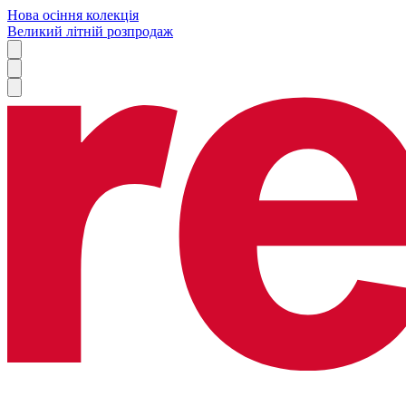
Нова осіння колекція
Великий літній розпродаж