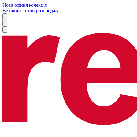
Нова осіння колекція
Великий літній розпродаж