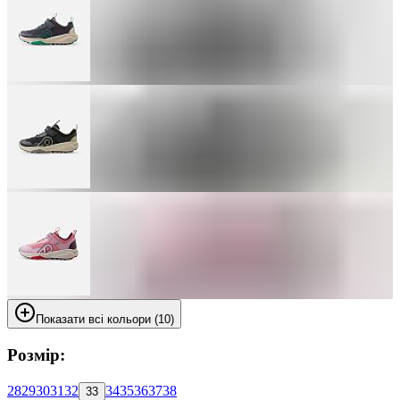
Показати всі кольори (10)
Розмір:
28
29
30
31
32
34
35
36
37
38
33