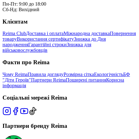
Пн-Пт: 9:00 до 18:00
Сб-Нд: Вихідний
Клієнтам
Reima Club
Доставка і оплата
Міжнародна доставка
Повернення
товару
Використання сертифікату
Знижка до Дня
народження
Гарантійні строки
Знижка для
військовослужбовців
Факти про Reima
Чому Reima
Правила догляду
Розмірна сітка
Екологічність
БФ
"Діти Героїв"
Партнери Reima
Поширені питання
Корисна
інформація
Соціальні мережі Reima
Партнери бренду Reima