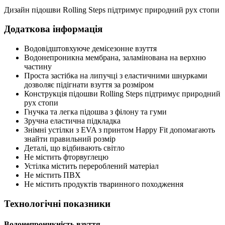
Дизайн підошви Rolling Steps підтримує природний рух стопи
Додаткова інформація
Водовідштовхуюче демісезонне взуття
Водонепроникна мембрана, заламінована на верхню
частину
Проста застібка на липучці з еластичними шнурками
дозволяє підігнати взуття за розміром
Конструкція підошви Rolling Steps підтримує природний
рух стопи
Гнучка та легка підошва з філону та гуми
Зручна еластична підкладка
Знімні устілки з EVA з принтом Happy Fit допомагають
знайти правильний розмір
Деталі, що відбивають світло
Не містить фторвуглецю
Устілка містить перероблений матеріал
Не містить ПВХ
Не містить продуктів тваринного походження
Технологічні показники
Водонепроникність взуття