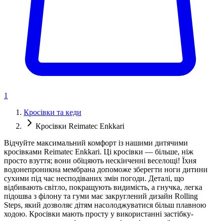
1
Кросівки та кеди
Кросівки Reimatec Enkkari
Відчуйте максимальний комфорт із нашими дитячими
кросівками Reimatec Enkkari. Ці кросівки — більше, ніж
просто взуття; вони обіцяють нескінченні веселощі! Їхня
водонепроникна мембрана допоможе зберегти ноги дитини
сухими під час несподіваних змін погоди. Деталі, що
відбивають світло, покращують видимість, а гнучка, легка
підошва з філону та гуми має закруглений дизайн Rolling
Steps, який дозволяє дітям насолоджуватися більш плавною
ходою. Кросівки мають просту у використанні застібку-