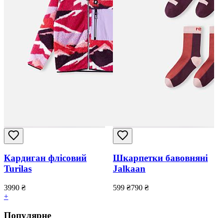
Кардиган флісовий
Шкарпетки бавовняні
Turilas
Jalkaan
3990
₴
599
₴
790
₴
+
Популярне