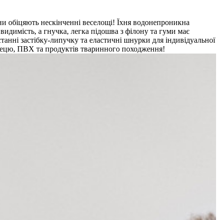
ни обіцяють нескінченні веселощі! Їхня водонепроникна
идимість, а гнучка, легка підошва з філону та гуми має
танні застібку-липучку та еластичні шнурки для індивідуальної
глецю, ПВХ та продуктів тваринного походження!