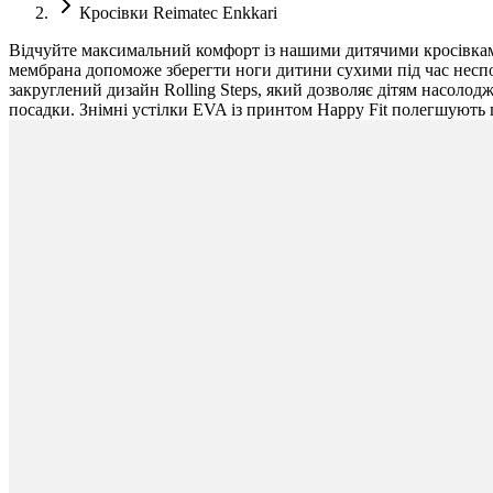
Кросівки Reimatec Enkkari
Відчуйте максимальний комфорт із нашими дитячими кросівками 
мембрана допоможе зберегти ноги дитини сухими під час неспод
закруглений дизайн Rolling Steps, який дозволяє дітям насоло
посадки. Знімні устілки EVA із принтом Happy Fit полегшують