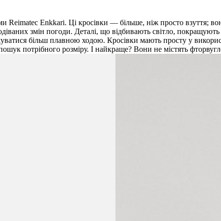
Reimatec Enkkari. Ці кросівки — більше, ніж просто взуття; во
іваних змін погоди. Деталі, що відбивають світло, покращують в
джуватися більш плавною ходою. Кросівки мають просту у викорис
 пошук потрібного розміру. І найкраще? Вони не містять фторву