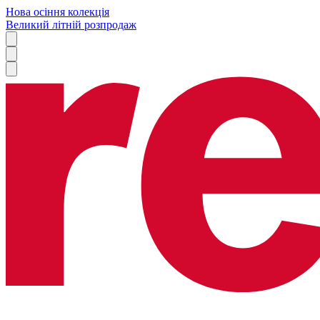
Нова осіння колекція
Великий літній розпродаж