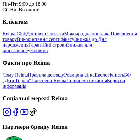
Пн-Пт: 9:00 до 18:00
Сб-Нд: Вихідний
Клієнтам
Reima Club
Доставка і оплата
Міжнародна доставка
Повернення
товару
Використання сертифікату
Знижка до Дня
народження
Гарантійні строки
Знижка для
військовослужбовців
Факти про Reima
Чому Reima
Правила догляду
Розмірна сітка
Екологічність
БФ
"Діти Героїв"
Партнери Reima
Поширені питання
Корисна
інформація
Соціальні мережі Reima
Партнери бренду Reima