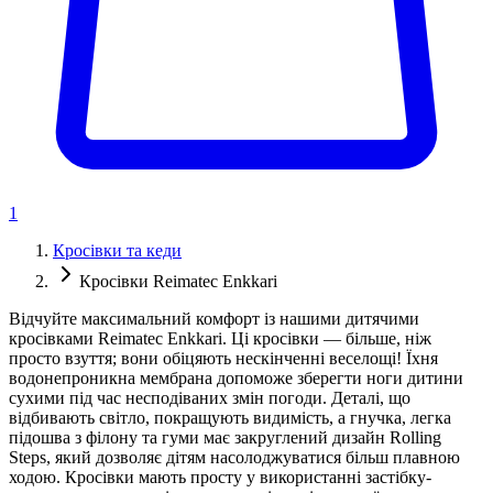
1
Кросівки та кеди
Кросівки Reimatec Enkkari
Відчуйте максимальний комфорт із нашими дитячими
кросівками Reimatec Enkkari. Ці кросівки — більше, ніж
просто взуття; вони обіцяють нескінченні веселощі! Їхня
водонепроникна мембрана допоможе зберегти ноги дитини
сухими під час несподіваних змін погоди. Деталі, що
відбивають світло, покращують видимість, а гнучка, легка
підошва з філону та гуми має закруглений дизайн Rolling
Steps, який дозволяє дітям насолоджуватися більш плавною
ходою. Кросівки мають просту у використанні застібку-