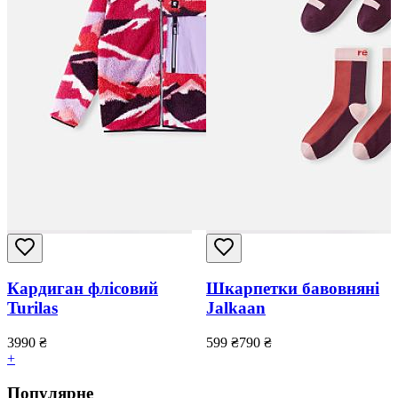
Кардиган флісовий
Шкарпетки бавовняні
Turilas
Jalkaan
3990
₴
599
₴
790
₴
+
Популярне