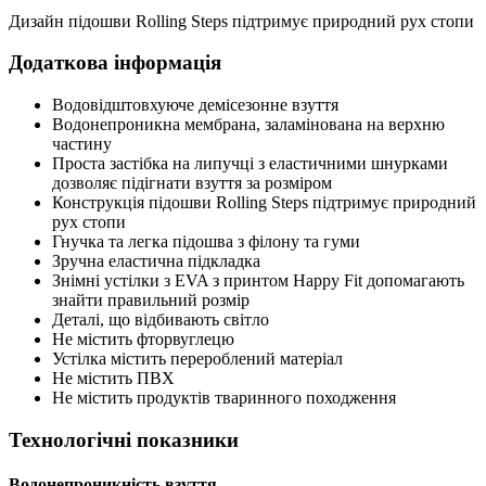
Дизайн підошви Rolling Steps підтримує природний рух стопи
Додаткова інформація
Водовідштовхуюче демісезонне взуття
Водонепроникна мембрана, заламінована на верхню
частину
Проста застібка на липучці з еластичними шнурками
дозволяє підігнати взуття за розміром
Конструкція підошви Rolling Steps підтримує природний
рух стопи
Гнучка та легка підошва з філону та гуми
Зручна еластична підкладка
Знімні устілки з EVA з принтом Happy Fit допомагають
знайти правильний розмір
Деталі, що відбивають світло
Не містить фторвуглецю
Устілка містить перероблений матеріал
Не містить ПВХ
Не містить продуктів тваринного походження
Технологічні показники
Водонепроникність взуття