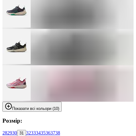
Показати всі кольори (10)
Розмір:
28
29
30
32
33
34
35
36
37
38
31