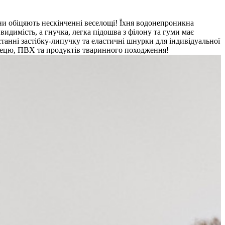
ни обіцяють нескінченні веселощі! Їхня водонепроникна
идимість, а гнучка, легка підошва з філону та гуми має
танні застібку-липучку та еластичні шнурки для індивідуальної
глецю, ПВХ та продуктів тваринного походження!