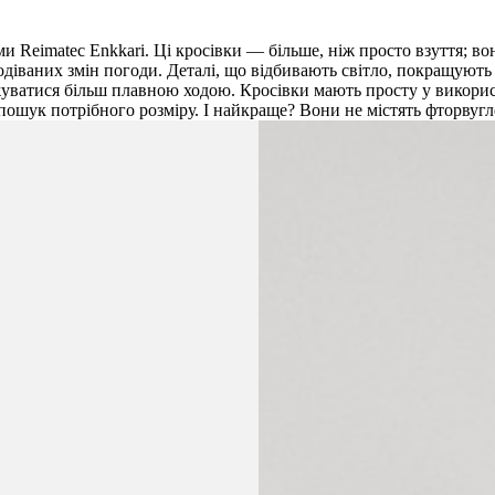
Reimatec Enkkari. Ці кросівки — більше, ніж просто взуття; во
іваних змін погоди. Деталі, що відбивають світло, покращують в
джуватися більш плавною ходою. Кросівки мають просту у викорис
 пошук потрібного розміру. І найкраще? Вони не містять фторву