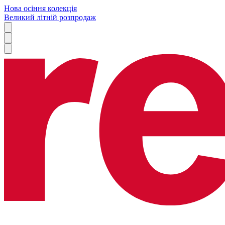
Нова осіння колекція
Великий літній розпродаж