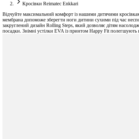
Кросівки Reimatec Enkkari
Відчуйте максимальний комфорт із нашими дитячими кросівками 
мембрана допоможе зберегти ноги дитини сухими під час неспод
закруглений дизайн Rolling Steps, який дозволяє дітям насоло
посадки. Знімні устілки EVA із принтом Happy Fit полегшують