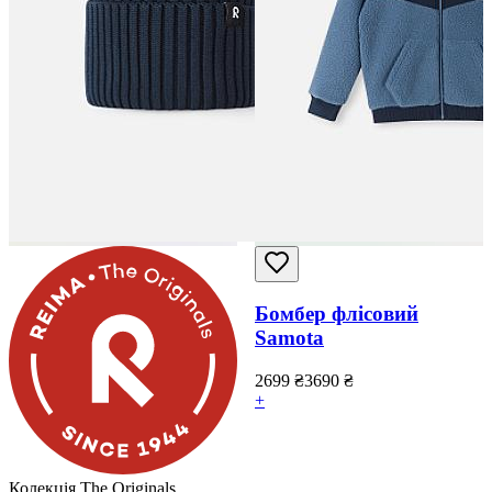
Бомбер флісовий
Samota
2699
₴
3690
₴
+
Колекція The Originals