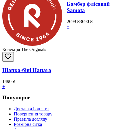
Бомбер флісовий
Samota
2699
₴
3690
₴
+
Колекція The Originals
Шапка-біні Hattara
1490
₴
+
Популярне
Доставка і оплата
Повернення товару
Правила догляду
Розмірна сітка