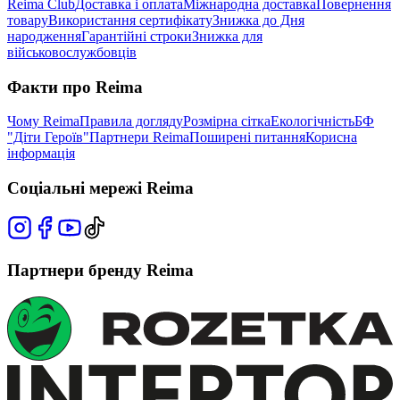
Reima Club
Доставка і оплата
Міжнародна доставка
Повернення
товару
Використання сертифікату
Знижка до Дня
народження
Гарантійні строки
Знижка для
військовослужбовців
Факти про Reima
Чому Reima
Правила догляду
Розмірна сітка
Екологічність
БФ
"Діти Героїв"
Партнери Reima
Поширені питання
Корисна
інформація
Соціальні мережі Reima
Партнери бренду Reima