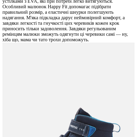
устілками з EVA, які при потребі легко витягуються.
Особливий малюнок Happy Fit допомагає підібрати
правильний розмір, а еластичні шнурки полегшують
надягання. М'яка підкладка дарує неймовірний комфорт, а
завдяки легкості та гнучкості цих черевиків кожен крок
приносить тільки задоволення. Завдяки регульованим
ремінцям малюки зможуть одягнути ці черевики самі — ну,
хіба що, мама чи тато трохи допоможуть.