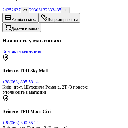
24
25
26
27
29
30
31
32
33
34
35
28
36
Розмірна сітка
Всі розмірні сітки
Додати в кошик
Наявність у магазинах:
Контакти магазинів
Reima в ТРЦ Sky Mall
+38(063) 805 58 14
Київ, пр-т. Шухевича Романа, 2Т (3 поверх)
Уточнюйте в магазині
Reima в ТРЦ Мост-Сіті
+38(063) 300 55 12
Дніпро, вул. Глинки, 2 (0 поверх)