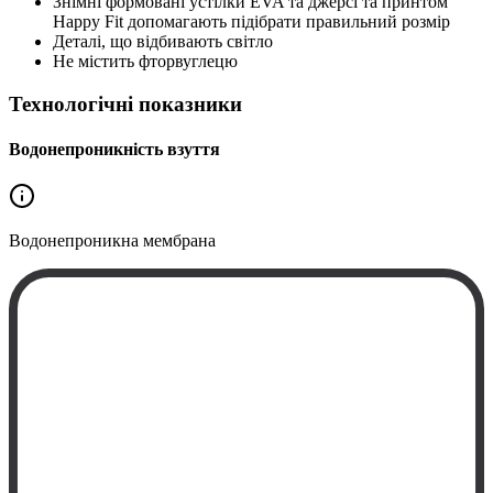
Знімні формовані устілки EVA та джерсі та принтом
Happy Fit допомагають підібрати правильний розмір
Деталі, що відбивають світло
Не містить фторвуглецю
Технологічні показники
Водонепроникність взуття
Водонепроникна
мембрана