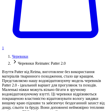
1
Черевики
Черевики Reimatec Patter 2.0
Взуття Patter від Reima, виготовлене без використання
матеріалів тваринного походження, стало ще кращим.
Представляємо нашу водовідштовхуючу модель черевиків
Patter 2.0 - ідеальний варіант для прогулянок та походів.
Маленькі ніжки можуть вільно бігати в зручному
водовідштовхуючому взутті. Ці черевики відрізняються
покращеною властивістю відштовхувати вологу завдяки
вищому краю підошви та забезпечує бездоганний захист від
дощу, сльоти та бруду. Вони доповнені неймовірно теплими