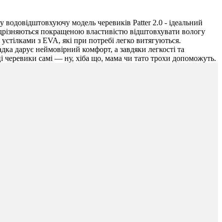
 водовідштовхуючу модель черевиків Patter 2.0 - ідеальний
відрізняються покращеною властивістю відштовхувати вологу
устілками з EVA, які при потребі легко витягуються.
ка дарує неймовірний комфорт, а завдяки легкості та
 черевики самі — ну, хіба що, мама чи тато трохи допоможуть.