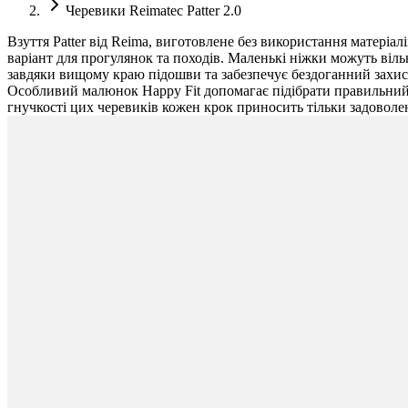
Черевики Reimatec Patter 2.0
Взуття Patter від Reima, виготовлене без використання матеріа
варіант для прогулянок та походів. Маленькі ніжки можуть віл
завдяки вищому краю підошви та забезпечує бездоганний захист
Особливий малюнок Happy Fit допомагає підібрати правильний р
гнучкості цих черевиків кожен крок приносить тільки задоволе