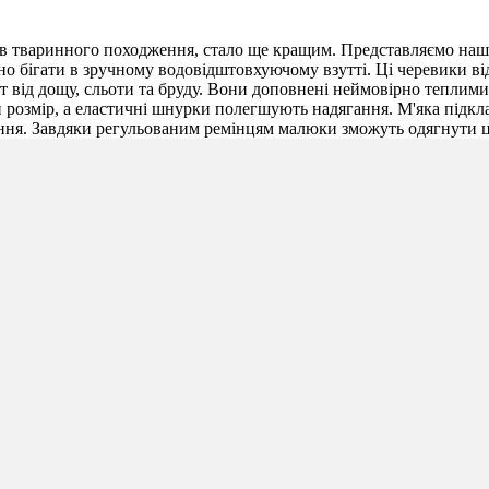
лів тваринного походження, стало ще кращим. Представляємо нашу
ьно бігати в зручному водовідштовхуючому взутті. Ці черевики 
 від дощу, сльоти та бруду. Вони доповнені неймовірно теплими 
озмір, а еластичні шнурки полегшують надягання. М'яка підклад
ння. Завдяки регульованим ремінцям малюки зможуть одягнути ці