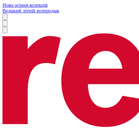
Нова осіння колекція
Великий літній розпродаж