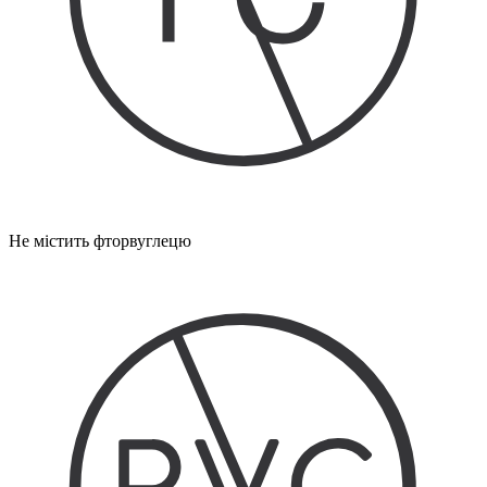
Не містить фторвуглецю