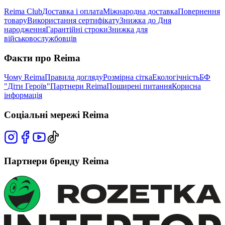
Reima Club
Доставка і оплата
Міжнародна доставка
Повернення
товару
Використання сертифікату
Знижка до Дня
народження
Гарантійні строки
Знижка для
військовослужбовців
Факти про Reima
Чому Reima
Правила догляду
Розмірна сітка
Екологічність
БФ
"Діти Героїв"
Партнери Reima
Поширені питання
Корисна
інформація
Соціальні мережі Reima
Партнери бренду Reima