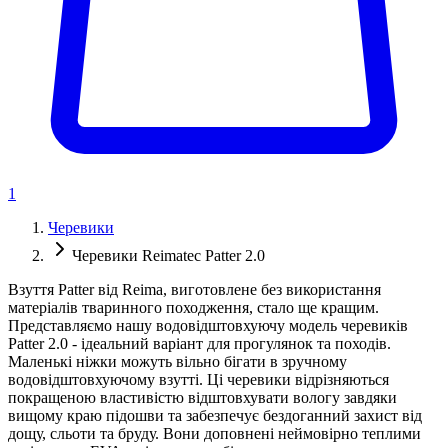
1
Черевики
Черевики Reimatec Patter 2.0
Взуття Patter від Reima, виготовлене без використання
матеріалів тваринного походження, стало ще кращим.
Представляємо нашу водовідштовхуючу модель черевиків
Patter 2.0 - ідеальний варіант для прогулянок та походів.
Маленькі ніжки можуть вільно бігати в зручному
водовідштовхуючому взутті. Ці черевики відрізняються
покращеною властивістю відштовхувати вологу завдяки
вищому краю підошви та забезпечує бездоганний захист від
дощу, сльоти та бруду. Вони доповнені неймовірно теплими