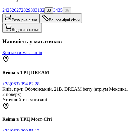
24
25
26
27
28
29
30
31
32
34
35
33
36
Розмірна сітка
Всі розмірні сітки
Додати в кошик
Наявність у магазинах:
Контакти магазинів
Reima в ТРЦ DREAM
+38(063) 394 82 28
Київ, пр-т. Оболонський, 21В, DREAM berry (атріум Мексика,
2 поверх)
Уточнюйте в магазині
Reima в ТРЦ Мост-Сіті
+38(063) 300 55 12