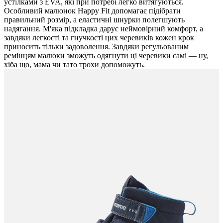
устілками з EVA, які при потребі легко витягуються.
Особливий малюнок Happy Fit допомагає підібрати
правильний розмір, а еластичні шнурки полегшують
надягання. М'яка підкладка дарує неймовірний комфорт, а
завдяки легкості та гнучкості цих черевиків кожен крок
приносить тільки задоволення. Завдяки регульованим
ремінцям малюки зможуть одягнути ці черевики самі — ну,
хіба що, мама чи тато трохи допоможуть.